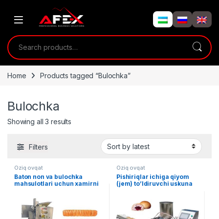
Skip to navigation
Skip to content
Search for:
Home
Products tagged “Bulochka”
Bulochka
Showing all 3 results
Filters
Oziq ovqat
Oziq ovqat
Baton non va bulochka
Pishiriqlar ichiga qiyom
mahsulotlari uchun xamirni
(jem) to’ldiruvchi uskuna
shakllantirish uskunasi