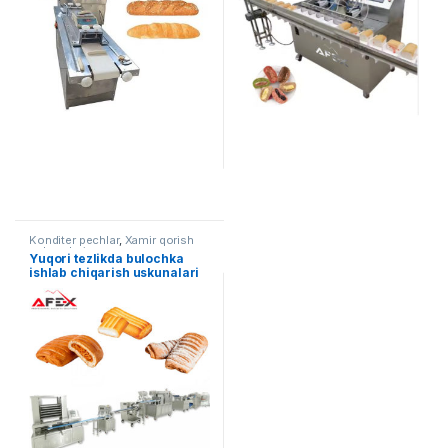
Konditer pechlar
,
Xamir qorish
uskunalari
Yuqori tezlikda bulochka
ishlab chiqarish uskunalari
liniyasi