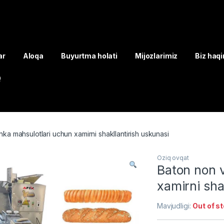
ar
Aloqa
Buyurtma holati
Mijozlarimiz
Biz haq
Q
ka mahsulotlari uchun xamirni shakllantirish uskunasi
Oziq ovqat
Baton non 
xamirni sha
Mavjudligi:
Out of s