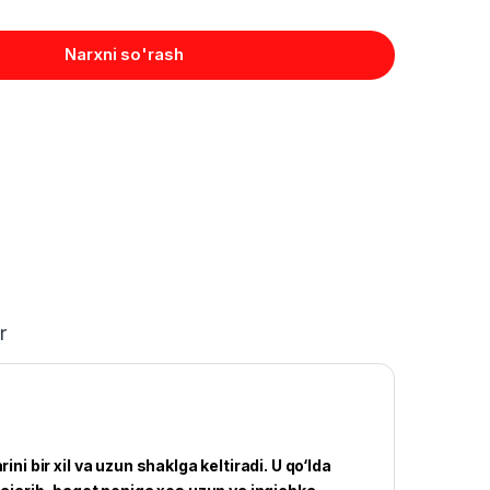
Narxni so'rash
r
ni bir xil va uzun shaklga keltiradi. U qo‘lda