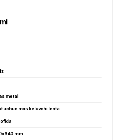
smi
Hz
as metal
at uchun mos keluvchi lenta
rofida
0x640 mm