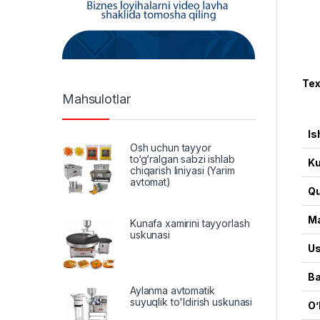
Tex
Mahsulotlar
Is
Osh uchun tayyor
to‘g‘ralgan sabzi ishlab
Ku
chiqarish liniyasi (Yarim
avtomat)
Qu
Ma
Kunafa xamirini tayyorlash
uskunasi
Us
Ba
Aylanma avtomatik
suyuqlik to'ldirish uskunasi
O’