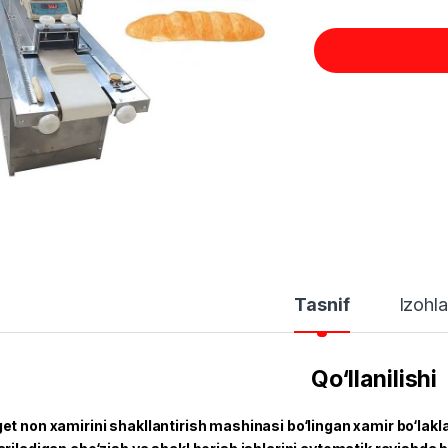
Tasnif
Izohla
Qo‘llanilishi
et non xamirini shakllantirish mashinasi bo‘lingan xamir bo‘laklari