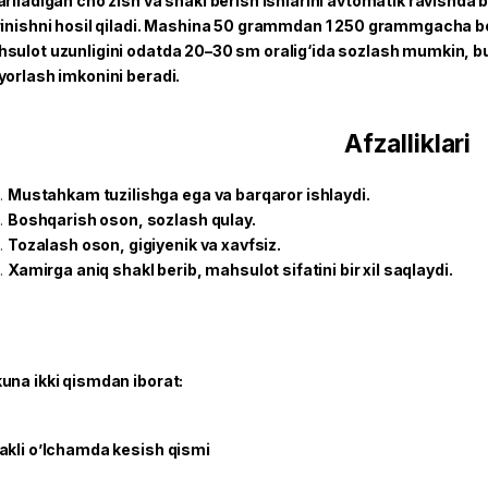
ariladigan cho‘zish va shakl berish ishlarini avtomatik ravishda 
rinishni hosil qiladi. Mashina 50 grammdan 1 250 grammgacha bo‘
sulot uzunligini odatda 20–30 sm oralig‘ida sozlash mumkin, bu 
yorlash imkonini beradi.
Afzalliklari
Mustahkam tuzilishga ega va barqaror ishlaydi.
Boshqarish oson, sozlash qulay.
Tozalash oson, gigiyenik va xavfsiz.
Xamirga aniq shakl berib, mahsulot sifatini bir xil saqlaydi.
una ikki qismdan iborat:
akli o’lchamda kesish qismi