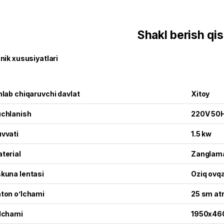
Shakl berish qi
nik xususiyatlari
hlab chiqaruvchi davlat
Xitoy
chlanish
220V 50
vvati
1.5 kw
terial
Zanglam
kuna lentasi
Oziq ovq
ton o’lchami
25 sm at
lchami
1950x46