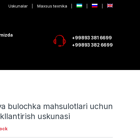
Uskunalar
Maxsus texnika
imizda
+99893 381 6699
+99893 382 6699
va bulochka mahsulotlari uchun
kllantirish uskunasi
tock