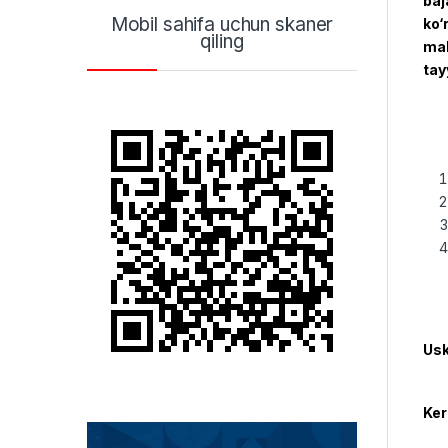
baj
Mobil sahifa uchun skaner
ko‘
qiling
mah
tay
Usk
Ker