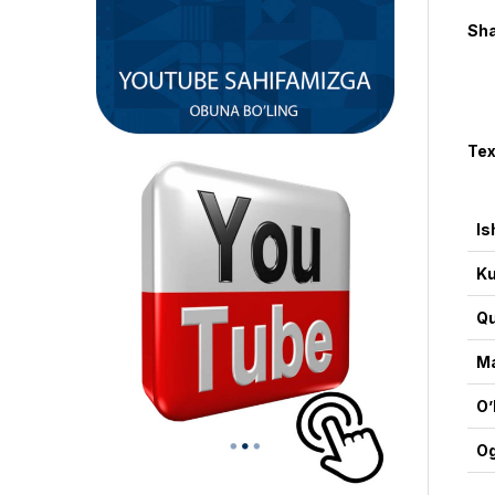
Sha
Tex
Is
Ku
Qu
Ma
O’
Og