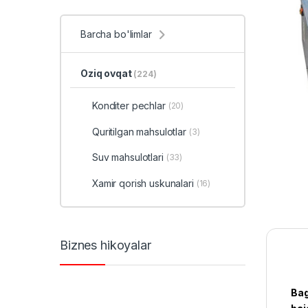
Barcha bo'limlar
Oziq ovqat
(224)
Konditer pechlar
(20)
Quritilgan mahsulotlar
(3)
Suv mahsulotlari
(33)
Xamir qorish uskunalari
(16)
Biznes hikoyalar
Bag