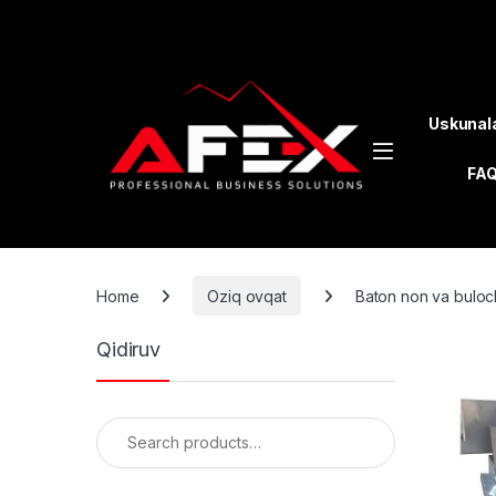
Skip to navigation
Skip to content
Uskunal
FA
Home
Oziq ovqat
Baton non va buloch
Qidiruv
Search for: