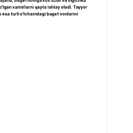
bajarib, baget noniga xos uzun va ingichka
lgan xamirlarni qayta ishlay oladi. Tayyor
esa turli o‘lchamdagi baget nonlarini