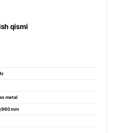
ish qismi
Hz
as metal
x960 mm