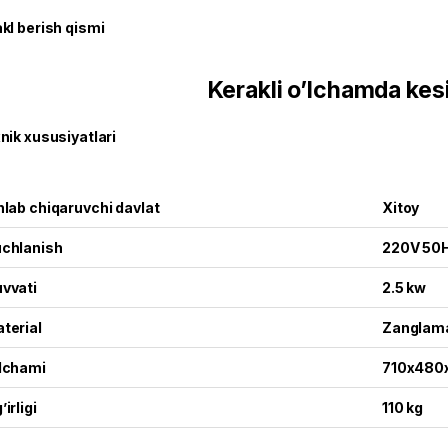
kl berish qismi
Kerakli o’lchamda kes
nik xususiyatlari
hlab chiqaruvchi davlat
Xitoy
chlanish
220V 50
vvati
2.5 kw
terial
Zanglam
lchami
710x480
’irligi
110 kg