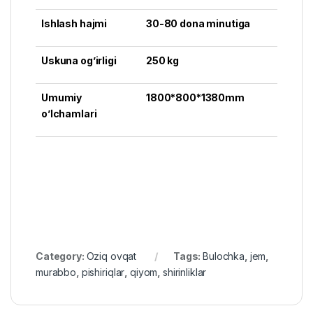
Ishlash hajmi
30-80 dona minutiga
Uskuna og’irligi
250 kg
Umumiy
1800*800*1380mm
o’lchamlari
Category:
Oziq ovqat
Tags:
Bulochka
,
jem
,
murabbo
,
pishiriqlar
,
qiyom
,
shirinliklar