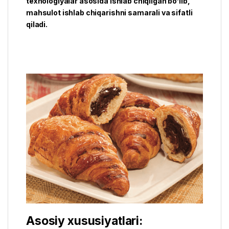
texnologiyalar asosida ishlab chiqilgan bo’lib,
mahsulot ishlab chiqarishni samarali va sifatli
qiladi.
Asosiy xususiyatlari: