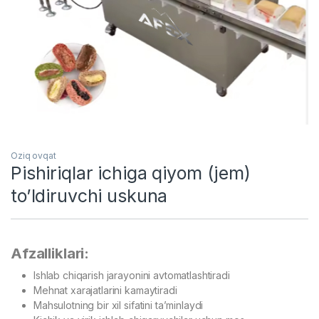
Oziq ovqat
Pishiriqlar ichiga qiyom (jem)
to’ldiruvchi uskuna
Afzalliklari:
Ishlab chiqarish jarayonini avtomatlashtiradi
Mehnat xarajatlarini kamaytiradi
Mahsulotning bir xil sifatini ta’minlaydi