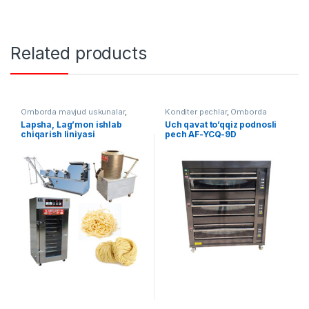
Related products
Omborda mavjud uskunalar
,
Konditer pechlar
,
Omborda
Oziq ovqat
mavjud uskunalar
,
Oziq ovqat
Lapsha, Lag’mon ishlab
Uch qavat to’qqiz podnosli
chiqarish liniyasi
pech AF-YCQ-9D