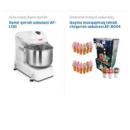
Oziq ovqat
,
Xamir qorish
Omborda mavjud uskunalar
,
uskunalari
Oziq ovqat
Xamir qorish uskunasi AF-
Quyma muzqaymoq ishlab
L130
chiqarish uskunasi AF-B004