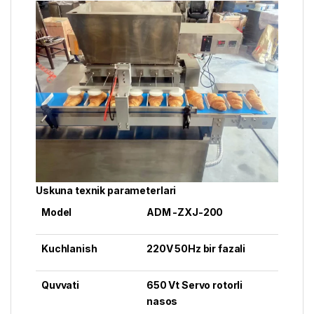
Uskuna texnik parameterlari
Model
ADM -ZXJ-200
Kuchlanish
220V 50Hz bir fazali
Quvvati
650 Vt Servo rotorli
nasos