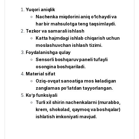
Yuqori aniqlik
Nachenka miqdorini aniq o’lchaydi va
har bir mahsulotga teng taqsimlaydi.
Tezkor va samarali ishlash
Katta hajmdagi ishlab chiqarish uchun
moslashuvchan ishlash tizimi.
Foydalanishga qulay
Sensorli boshqaruv paneli tufayli
osongina boshqariladi.
Material sifat
Oziq-ovqat sanoatiga mos keladigan
zanglamas po’latdan tayyorlangan.
Ko’p funksiyali
Turli xil shirin nachenkalarni (murabbo,
krem, shokolad, qaymoq va boshqalar)
ishlatish imkoniyati mavjud.