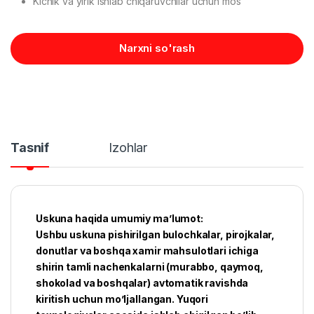
Kichik va yirik ishlab chiqaruvchilar uchun mos
Narxni so'rash
Tasnif
Izohlar
Uskuna haqida umumiy ma’lumot:
Ushbu uskuna pishirilgan bulochkalar, pirojkalar,
donutlar va boshqa xamir mahsulotlari ichiga
shirin tamli nachenkalarni (murabbo, qaymoq,
shokolad va boshqalar) avtomatik ravishda
kiritish uchun mo’ljallangan. Yuqori