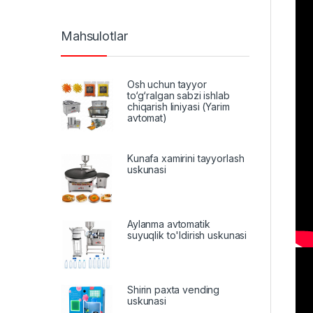
Mahsulotlar
Osh uchun tayyor
to‘g‘ralgan sabzi ishlab
chiqarish liniyasi (Yarim
avtomat)
Kunafa xamirini tayyorlash
uskunasi
Aylanma avtomatik
suyuqlik to'ldirish uskunasi
Shirin paxta vending
uskunasi