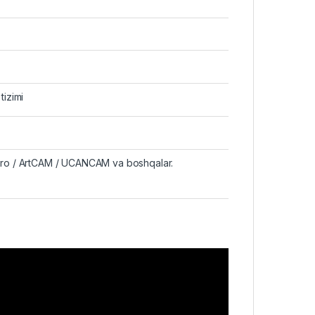
izimi
o / ArtCAM / UCANCAM va boshqalar.