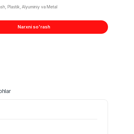
sh, Plastik, Alyuminiy va Metal
Narxni so'rash
ohlar