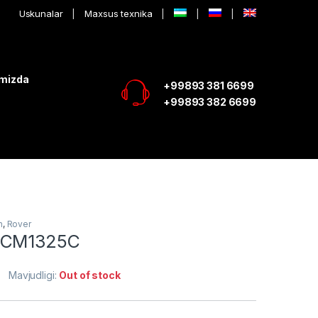
Uskunalar
Maxsus texnika
imizda
+99893 381 6699
+99893 382 6699
h
,
Rover
BCM1325C
Mavjudligi:
Out of stock