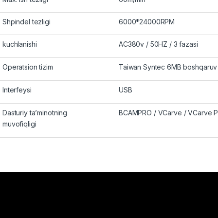
Shpindel tezligi
6000*24000RPM
kuchlanishi
AC380v / 50HZ / 3 fazasi
Operatsion tizim
Taiwan Syntec 6MB boshqaruv t
Interfeysi
USB
Dasturiy ta’minotning
BCAMPRO / VCarve / VCarve Pr
muvofiqligi