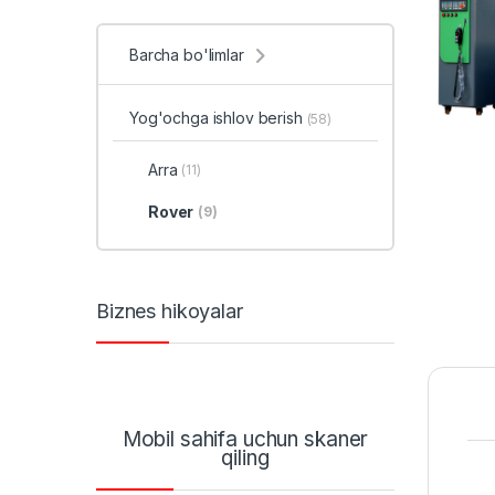
Barcha bo'limlar
Yog'ochga ishlov berish
(58)
Arra
(11)
Rover
(9)
Biznes hikoyalar
Mobil sahifa uchun skaner
qiling