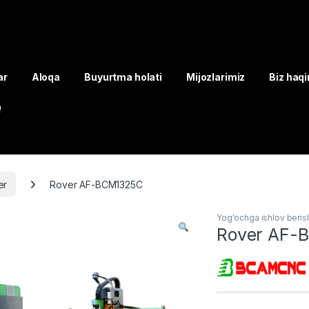
ar
Aloqa
Buyurtma holati
Mijozlarimiz
Biz haq
Q
er
Rover AF-BCM1325C
Yog'ochga ishlov beris
Rover AF-