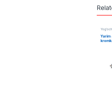
Rela
Yog'och
Yarim
kromk
MD51