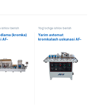
 ishlov berish
Yog'ochga ishlov berish
dlama (kromka)
Yarim avtomat
i AF-
kromkalash uskunasi AF-
6JATC
MD515T45