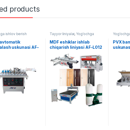
ted products
ga ishlov berish
Tayyor liniyalar
,
Yog'ochga
Yog'ochga
ishlov berish
 avtomatik
MDF eshiklar ishlab
PVX ban
alash uskunasi AF-
chiqarish liniyasi AF-L012
uskunas
5TBT
MFB48