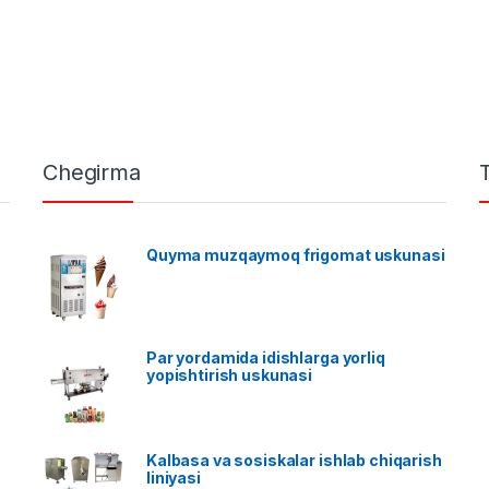
Chegirma
Quyma muzqaymoq frigomat uskunasi
Par yordamida idishlarga yorliq
yopishtirish uskunasi
Kalbasa va sosiskalar ishlab chiqarish
liniyasi