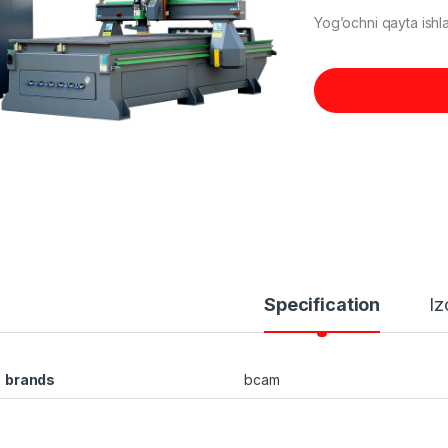
Yog’ochni qayta ishla
Specification
Iz
brands
bcam