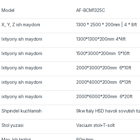
Model
AF-BCM1325C
X, Y, Z ish maydoni
1300 * 2500 * 200mm | 4 * 8ft
Ixtiyoriy ish maydoni
1300*1300*200mm 4*4ft
Ixtiyoriy ish maydoni
1500*3000*200mm 5*10ft
Ixtiyoriy ish maydoni
2000*3000*200mm 6*10ft
ixtiyoriy ish maydoni
2000*4000*200mm 6*13ft
ixtiyoriy ish maydoni
2000*6000*200mm 6*20ft
Shpindel kuchlanish
9kw Italy HSD havoli sovutish ti
Stol yuzasi
Vacuum stol+T-solt
Max. Ish tezligi
60m/min