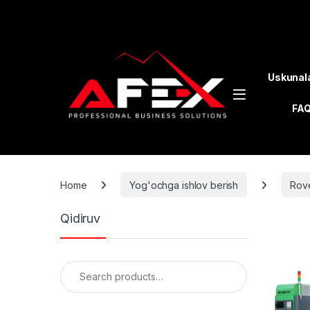
Skip to navigation
Skip to content
Uskunal
FA
Home
Yog'ochga ishlov berish
Rov
Qidiruv
Search for: