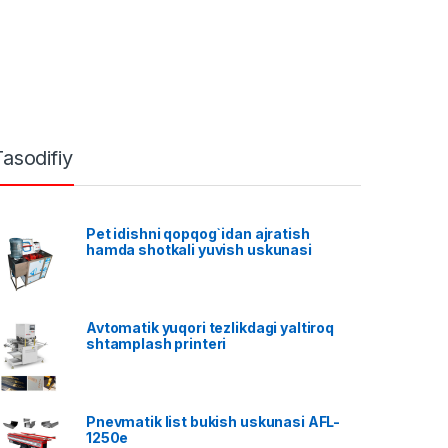
Tasodifiy
Pet idishni qopqog`idan ajratish
hamda shotkali yuvish uskunasi
Avtomatik yuqori tezlikdagi yaltiroq
shtamplash printeri
Pnevmatik list bukish uskunasi AFL-
1250e