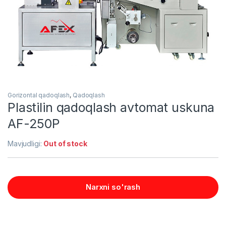
Gorizontal qadoqlash
,
Qadoqlash
Plastilin qadoqlash avtomat uskuna
AF-250P
Mavjudligi:
Out of stock
Narxni so'rash