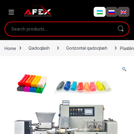
Skip to navigation
Skip to content
Search for:
Home
Qadoqlash
Gorizontal qadoqlash
Plasti