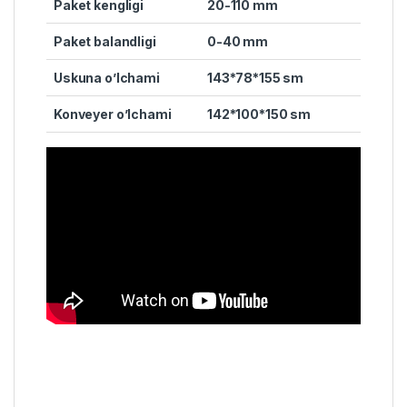
Paket kengligi
20-110 mm
Paket balandligi
0-40 mm
Uskuna o’lchami
143*78*155 sm
Konveyer o’lchami
142*100*150 sm