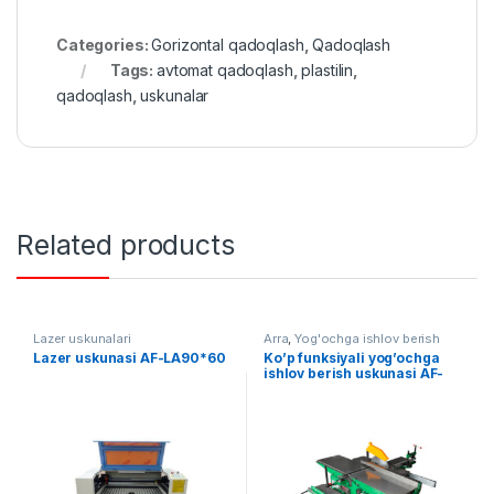
Categories:
Gorizontal qadoqlash
,
Qadoqlash
Tags:
avtomat qadoqlash
,
plastilin
,
qadoqlash
,
uskunalar
Related products
Lazer uskunalari
Arra
,
Yog'ochga ishlov berish
Lazer uskunasi AF-LA90*60
Ko’p funksiyali yog’ochga
ishlov berish uskunasi AF-
MQ443A