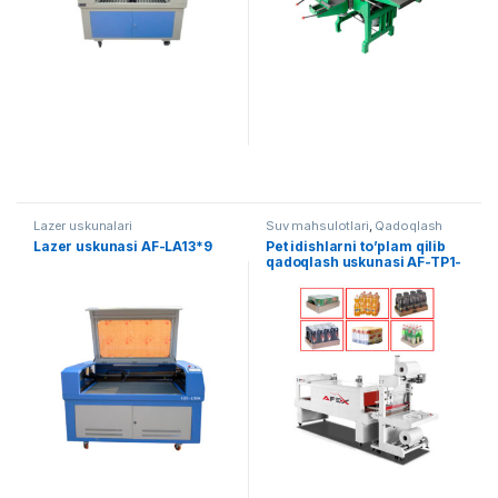
Lazer uskunalari
Suv mahsulotlari
,
Qadoqlash
Lazer uskunasi AF-LA13*9
Pet idishlarni to’plam qilib
qadoqlash uskunasi AF-TP1-
5