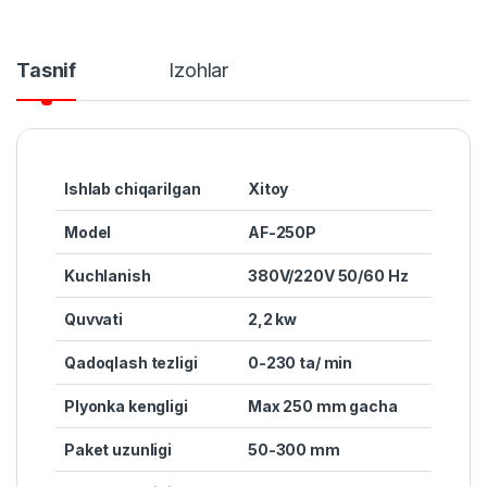
Tasnif
Izohlar
Ishlab chiqarilgan
Xitoy
Model
AF-250P
Kuchlanish
380V/220V 50/60 Hz
Quvvat
i
2,2 kw
Qadoqlash tezligi
0-230 ta/ min
Plyonka kengligi
Max 250 mm gacha
Paket uzunligi
50-300 mm