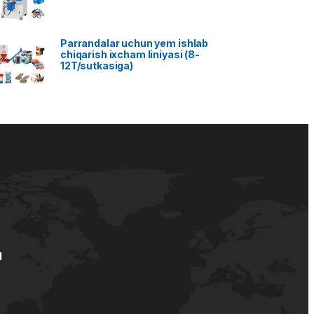
Parrandalar uchun yem ishlab
chiqarish ixcham liniyasi (8-
12T/sutkasiga)
d