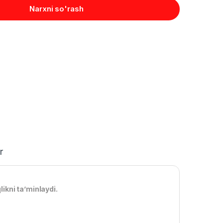
Narxni so'rash
r
likni ta’minlaydi.