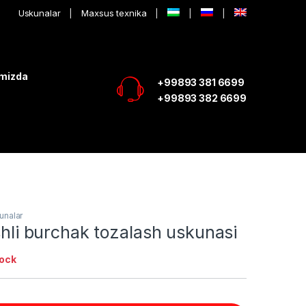
Uskunalar
Maxsus texnika
imizda
+99893 381 6699
+99893 382 6699
unalar
ishli burchak tozalash uskunasi
tock