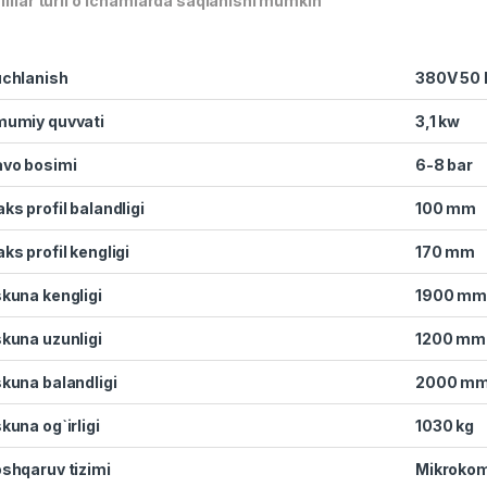
fillar turli o’lchamlarda saqlanishi mumkin
chlanish
380V 50 
umiy quvvati
3,1 kw
vo bosimi
6-8 bar
ks profil balandligi
100 mm
ks profil kengligi
170 mm
kuna kengligi
1900 m
kuna uzunligi
1200 mm
kuna balandligi
2000 m
kuna og`irligi
1030 kg
shqaruv tizimi
Mikroko