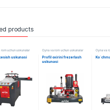
ted products
 rom uchun uskunalar
Oyna va rom uchun uskunalar
Oyna va r
 kesish uskunasi
Profil oxirini frezerlash
Ko`chma
uskunasi