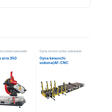
om uchun uskunalar
Oyna va rom uchun uskunalar
 arra 350
Oyna kesuvchi
uskuna(AF-CNC
2400*1830mm)