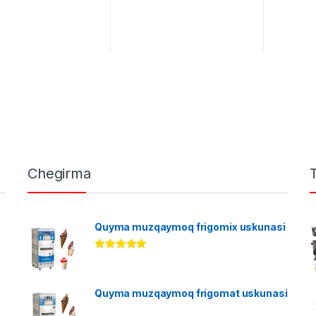
Chegirma
Quyma muzqaymoq frigomix uskunasi
Rated
5.00
out of 5
Quyma muzqaymoq frigomat uskunasi