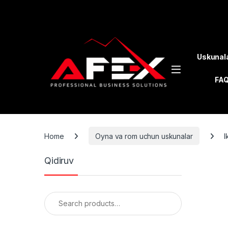
Skip to navigation
Skip to content
Uskunal
FA
Home
Oyna va rom uchun uskunalar
I
Qidiruv
Search for: