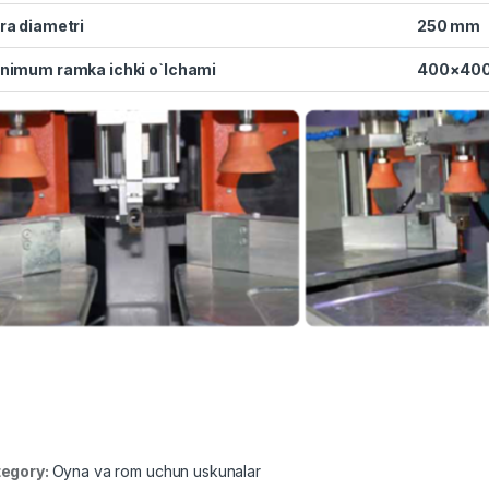
ra diametri
250 mm
nimum ramka ichki o`lchami
400×40
egory:
Oyna va rom uchun uskunalar