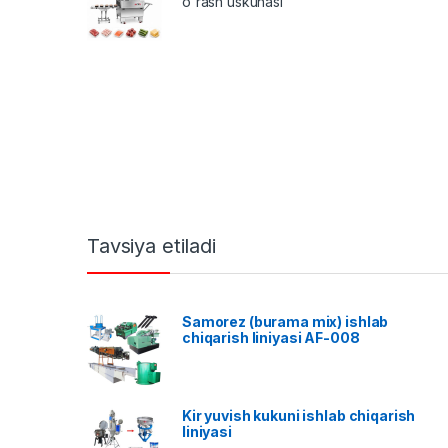
o'rash uskunasi
Tavsiya etiladi
Samorez (burama mix) ishlab
chiqarish liniyasi AF-008
Kir yuvish kukuni ishlab chiqarish
liniyasi