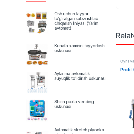
Osh uchun tayyor
to‘g‘ralgan sabzi ishlab
chiqarish liniyasi (Yarim
avtomat)
Rela
Kunafa xamirini tayyorlash
uskunasi
Oyna va
Profil
Aylanma avtomatik
suyuqlik to'ldirish uskunasi
Shirin paxta vending
uskunasi
Avtomatik stretch plyonka