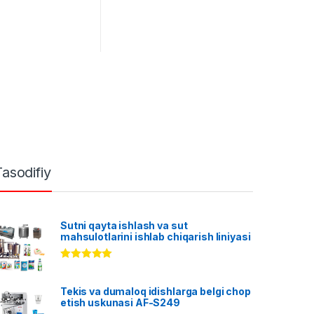
Tasodifiy
Sutni qayta ishlash va sut
mahsulotlarini ishlab chiqarish liniyasi
Rated
5.00
out of 5
Tekis va dumaloq idishlarga belgi chop
etish uskunasi AF-S249