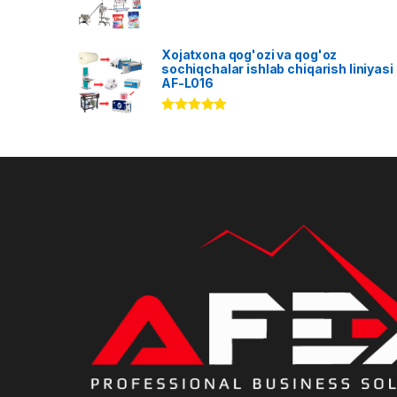
Xojatxona qog'ozi va qog'oz
sochiqchalar ishlab chiqarish liniyasi
AF-L016
Rated
5.00
out of 5