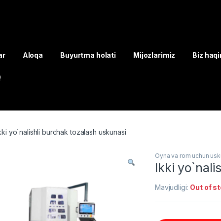
ar
Aloqa
Buyurtma holati
Mijozlarimiz
Biz haq
Q
kki yo`nalishli burchak tozalash uskunasi
Oyna va rom uchun usk
Ikki yo`nal
Mavjudligi:
Out of s