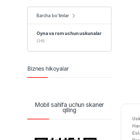
Barcha bo'limlar
Oyna va rom uchun uskunalar
(26)
Biznes hikoyalar
Mobil sahifa uchun skaner
qiling
Usk
Har
Esl