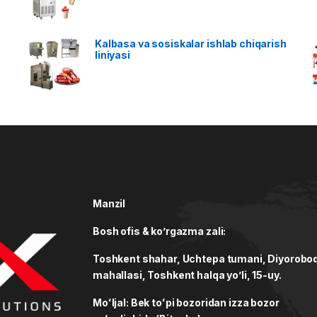
Kalbasa va sosiskalar ishlab chiqarish
liniyasi
Manzil
Bosh ofis & ko’rgazma zali:
Toshkent shahar, Uchtepa tumani, Diyorobo
mahallasi, Toshkent halqa yo’li, 15-uy.
Moʻljal: Bek toʻpi bozoridan izza bozor