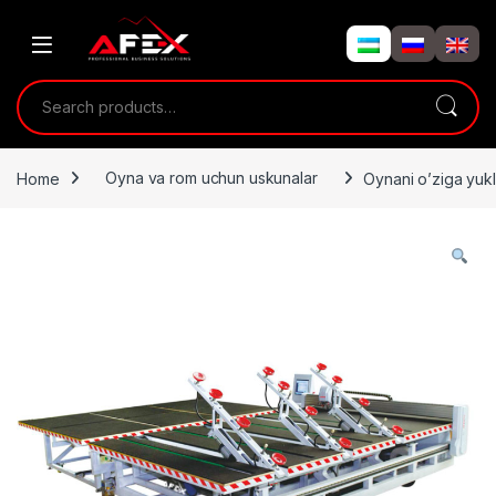
Skip to navigation
Skip to content
Search for:
Home
Oyna va rom uchun uskunalar
Oynani o’ziga yu