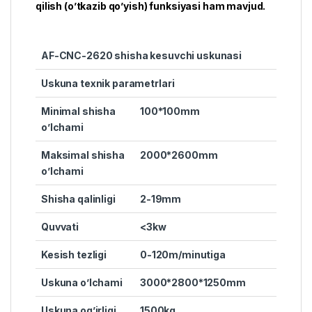
qilish (o’tkazib qo’yish) funksiyasi ham mavjud.
AF-CNC-2620 shisha kesuvchi uskunasi
Uskuna texnik parametrlari
Minimal shisha
100*100mm
o’lchami
Maksimal shisha
2000*2600mm
o’lchami
Shisha qalinligi
2-19mm
Quvvati
<3kw
Kesish tezligi
0-120m/minutiga
Uskuna o’lchami
3000*2800*1250mm
Uskuna og’irligi
1500kg