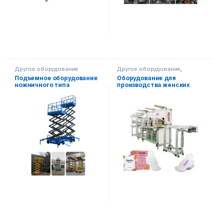
Другое оборудование
Другое оборудование
,
Обработка бумаги
,
Подъемное оборудование
Оборудование для
Медицинское оборудование
ножничного типа
производства женских
гигиенических прокладок