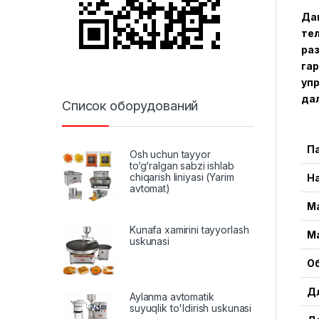
Дан
тел
ра
га
уп
да
Список оборудований
П
Osh uchun tayyor
to‘g‘ralgan sabzi ishlab
chiqarish liniyasi (Yarim
Н
avtomat)
М
Kunafa xamirini tayyorlash
М
uskunasi
О
Дл
Aylanma avtomatik
suyuqlik to'ldirish uskunasi