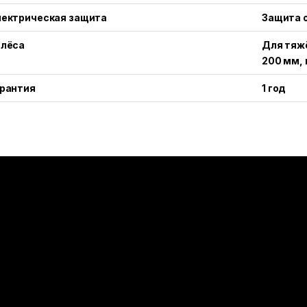
лектрическая защита
Защита о
олёса
Для тяж
200 мм,
арантия
1 год