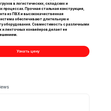
грузов в логистических, складских и
 процессах. Прочная стальная конструкция,
нта из ПВХ и высококачественная
система обеспечивают длительную и
ту оборудования. Совместимость с различными
 и ленточных конвейеров делает ее
ешением.
Узнать цену
iews