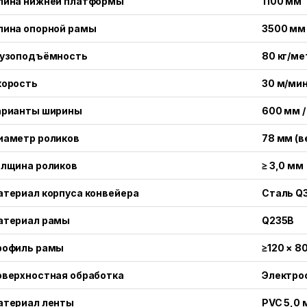
лина нижней платформы
1100 мм
лина опорной рамы
3500 мм
рузоподъёмность
80 кг/ме
корость
30 м/ми
арианты ширины
600 мм /
иаметр роликов
78 мм (в
олщина роликов
≥ 3,0 мм
териал корпуса конвейера
Сталь Q
атериал рамы
Q235B
рофиль рамы
≥120 × 8
оверхностная обработка
Электро
атериал ленты
PVC 5,0 