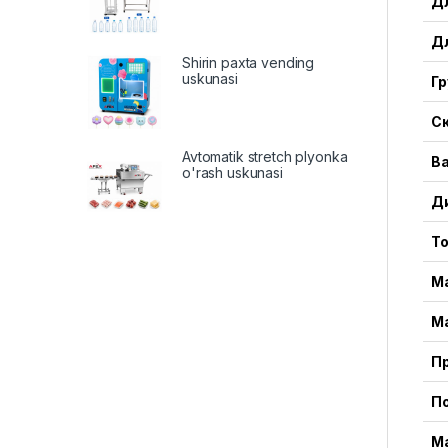
Д
Д
Shirin paxta vending
uskunasi
Г
С
Avtomatik stretch plyonka
В
o'rash uskunasi
Д
Т
Ма
М
П
П
М