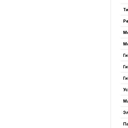
Ти
Р
М
М
Г
Г
Г
У
М
Э
П