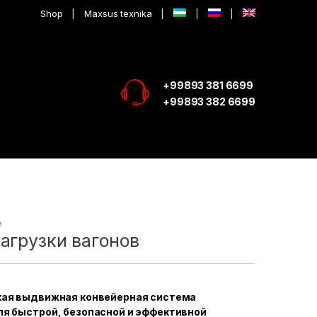
Shop
Maxsus texnika
+99893 381 6699
+99893 382 6699
е
агрузки вагонов
кая выдвижная конвейерная система
я быстрой, безопасной и эффективной