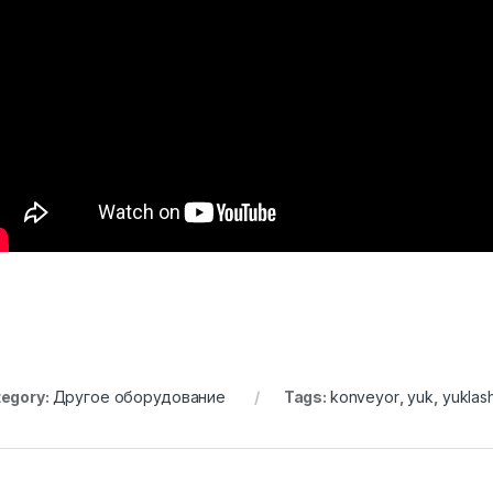
egory:
Другое оборудование
Tags:
konveyor
,
yuk
,
yuklas