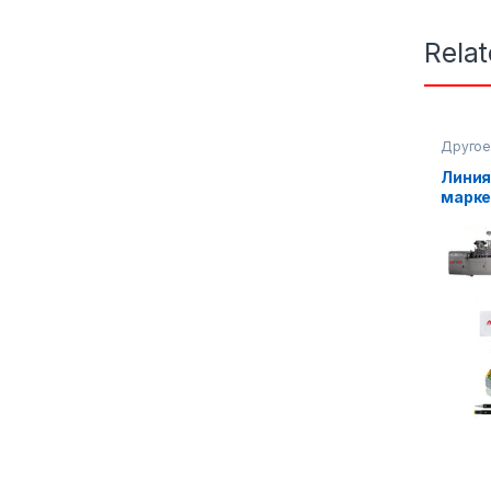
Rela
Другое
Линия
марке