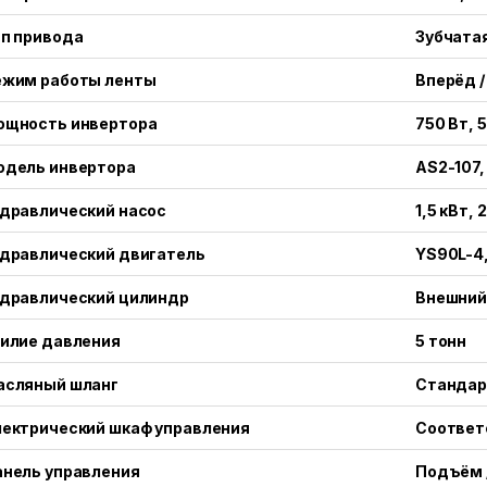
п привода
Зубчата
ежим работы ленты
Вперёд /
ощность инвертора
750 Вт, 
одель инвертора
AS2-107,
идравлический насос
1,5 кВт, 
идравлический двигатель
YS90L-4,
идравлический цилиндр
Внешний 
силие давления
5 тонн
асляный шланг
Стандар
лектрический шкаф управления
Соответ
анель управления
Подъём /