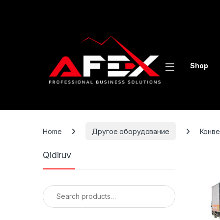
Skip to navigation
Skip to content
Shop
Home
Другое оборудование
Конве
Qidiruv
Search for: