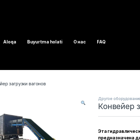
Aloqa
Buyurtma holati
О нас
FAQ
йер загрузки вагонов
Другое оборудовани
Конвейер з
Эта гидравличес
предназначена дл