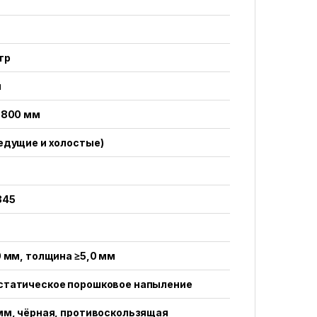
тр
н
 800 мм
едущие и холостые)
345
0 мм, толщина ≥5,0 мм
статическое порошковое напыление
мм, чёрная, противоскользящая