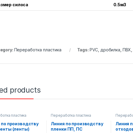
азмер силоса
0.5м3
egory:
Переработка пластика
Tags:
PVC
,
дробилка
,
ПВХ
ted products
ботка пластика
Переработка пластика
Перерабо
Оборудов
перерабо
 по производству
Линия по производству
Линия п
енты (ленты)
пленки ПП, ПС
отходов