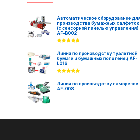
Автоматическое оборудование дл
производства бумажных салфеток
(с сенсорной панелью управления)
AF-B002
Rated
5.00
out of 5
Линия по производству туалетной
бумаги и бумажных полотенец AF-
L016
Rated
5.00
out of 5
Линия по производству саморезов
AF-008