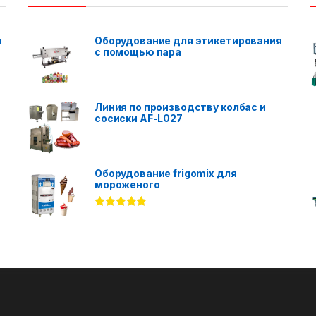
я
Оборудование для этикетирования
с помощью пара
Линия по производству колбас и
сосиски AF-L027
Оборудование frigomix для
мороженого
Rated
5.00
out of 5