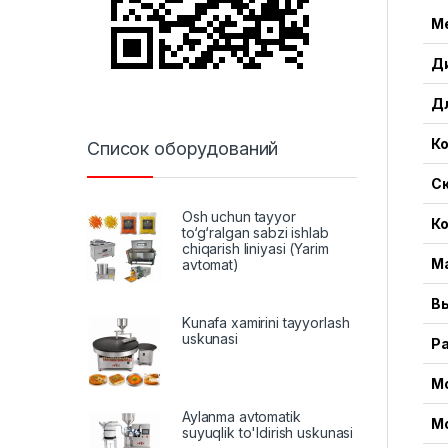
М
Д
Д
К
Список оборудований
С
Osh uchun tayyor
К
to‘g‘ralgan sabzi ishlab
chiqarish liniyasi (Yarim
М
avtomat)
В
Kunafa xamirini tayyorlash
uskunasi
Р
М
Aylanma avtomatik
М
suyuqlik to'ldirish uskunasi