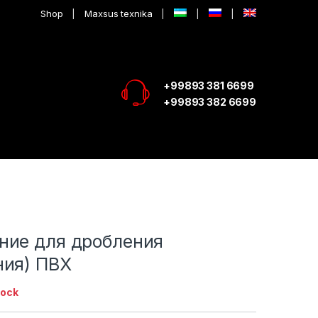
Shop
Maxsus texnika
+99893 381 6699
+99893 382 6699
а
ние для дробления
ния) ПВХ
tock