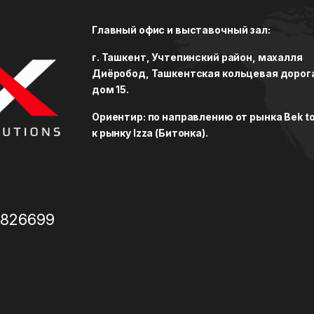
Главный офис и выставочный зал:
г. Ташкент, Учтепинский район, махалля
Диёробод, Ташкентская кольцевая дорог
дом 15.
Ориентир: по направлению от рынка Bek to
к рынку Izza (Битонка).
3826699