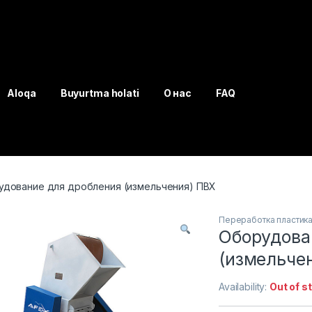
Aloqa
Buyurtma holati
О нас
FAQ
удование для дробления (измельчения) ПВХ
Переработка пластик
Оборудова
(измельче
Availability:
Out of s