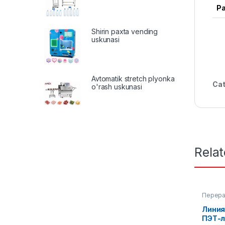
Р
Shirin paxta vending
uskunasi
Avtomatik stretch plyonka
Cat
o'rash uskunasi
Rela
Перера
Линия
ПЭТ-л