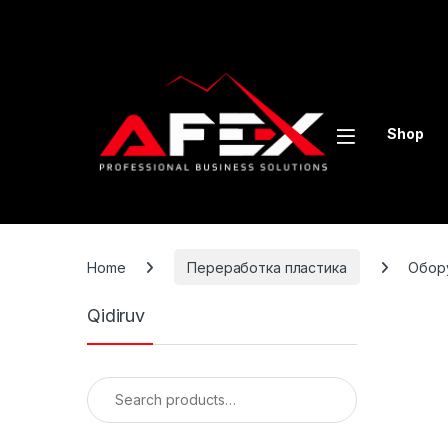
Skip to navigation
Skip to content
Shop
Home
Переработка пластика
Обор
Qidiruv
Search for: