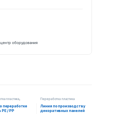
,
центр оборудования
тка пластика
,
Переработка пластика
ание для
тки
о переработке
Линия по производству
 PE / PP
декоративных панелей