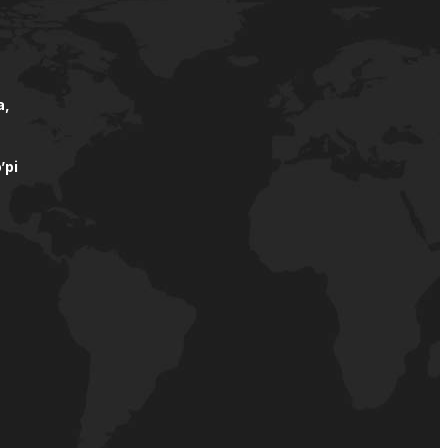
а,
’pi