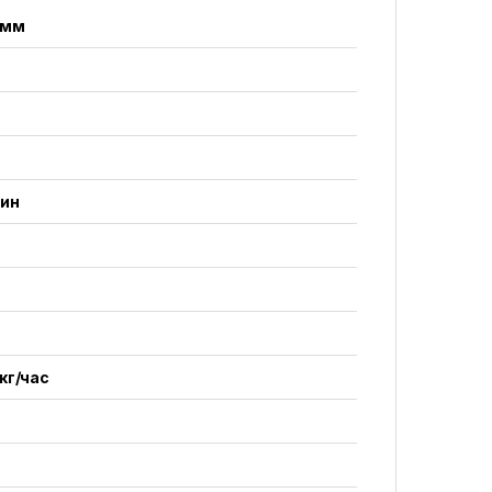
 мм
мин
кг/час