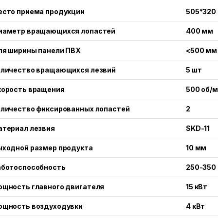
есто приема продукции
505*320
иаметр вращающихся лопастей
400 мм
ля ширины панели ПВХ
<500 мм
оличество вращающихся лезвий
5 шт
корость вращения
500 об/
оличество фиксированных лопастей
2
атериал лезвия
SKD-11
ыходной размер продукта
10 мм
аботоспособность
250-350 
ощность главного двигателя
15 кВт
ощность воздуходувки
4 кВт