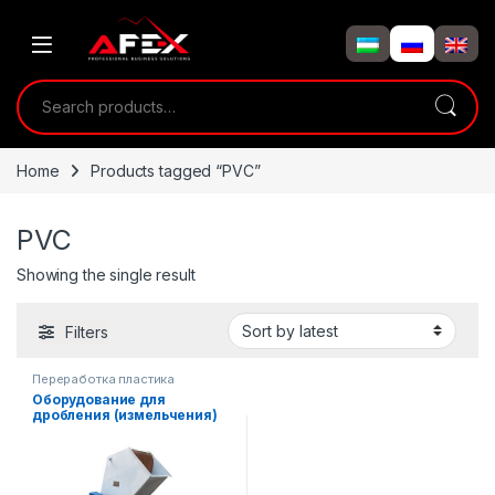
Skip to navigation
Skip to content
Search for:
Home
Products tagged “PVC”
PVC
Showing the single result
Filters
Переработка пластика
Оборудование для
дробления (измельчения)
ПВХ