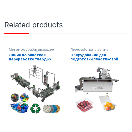
Related products
Металлообрабатывающее
Переработка пластика
,
оборудование
,
Переработка
Упаковочное оборудование
Линия по очистке и
Оборудование для
пластика
переработке твердых
подготовки пластиковой
полиэтиленовых и
тары для пищевых
полипропиленовых
продуктов
пластиков
(автоматическое)