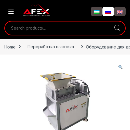
Skip to navigation
Skip to content
Search for:
Home
Переработка пластика
Оборудование для др