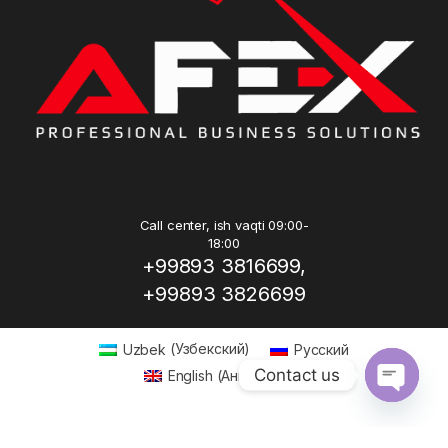
Call center, ish vaqti 09:00-
18:00
+99893 3816699,
+99893 3826699
Uzbek
(
Узбекский
)
Русский
Contact us
English
(
Английский
)
Open ch