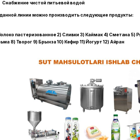
Снабжение чистой питьевой водой
 данной линии можно производить следующие продукты:
Молоко пастеризованное 2) Сливки 3) Каймак 4) Сметана 5) Р
ьма 8) Творог 9) Брынза 10) Кефир 11) Йогурт 12) Айран