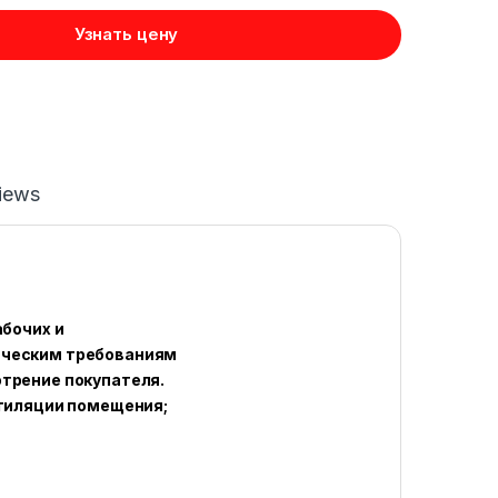
Узнать цену
iews
абочих и
ическим требованиям
трение покупателя.
нтиляции помещения;