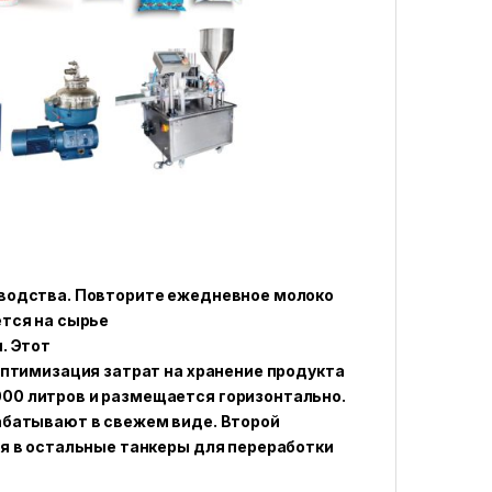
зводства. Повторите ежедневное молоко
ется на сырье
. Этот
оптимизация затрат на хранение продукта
00 литров и размещается горизонтально.
абатывают в свежем виде. Второй
ся в остальные танкеры для переработки