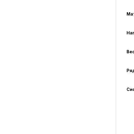
Ма
На
Вес
Ряд
Си