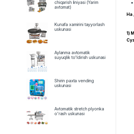
chiqarish liniyasi (Yarim
avtomat)
На
Kunafa xamirini tayyorlash
uskunasi
1) 
Суз
Aylanma avtomatik
suyuqlik to'ldirish uskunasi
Shirin paxta vending
uskunasi
Avtomatik stretch plyonka
o'rash uskunasi