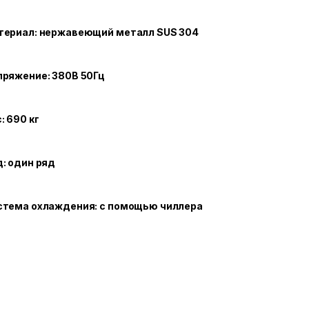
териал: нержавеющий металл SUS 304
пряжение: 380В 50Гц
: 690 кг
: один ряд
стема охлаждения: с помощью чиллера