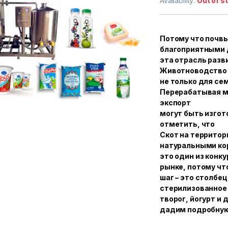
Availability:
Out of s
based on
customer
ratings
Потому что почв
благоприятными 
эта отрасль разв
Животноводство 
не только для се
Перерабатывая м
экспорт
могут быть изго
отметить, что
Скот на территор
натуральными ко
это один из конк
рынке, потому чт
шаг – это столбе
стерилизованное 
творог, йогурт и 
дадим подробную