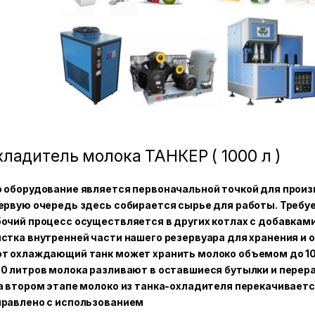
ладитель молока ТАНКЕР ( 1000 л )
о оборудование является первоначальной точкой для прои
ервую очередь здесь собирается сырье для работы. Требу
очий процесс осуществляется в других котлах с добавками
стка внутренней части нашего резервуара для хранения и 
от охлаждающий танк может хранить молоко объемом до 10
0 литров молока разливают в оставшиеся бутылки и перер
а втором этапе молоко из танка-охладителя перекачивает
правлено с использованием