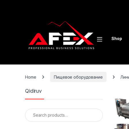
Skip to navigation
Skip to content
Shop
Home
Пищевое оборудование
Лин
Qidiruv
Search for: