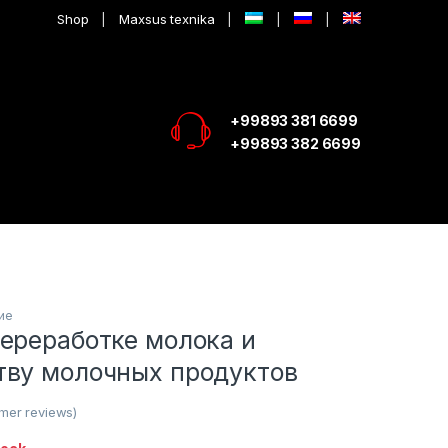
Shop
Maxsus texnika
+99893 381 6699
+99893 382 6699
ие
переработке молока и
тву молочных продуктов
mer reviews)