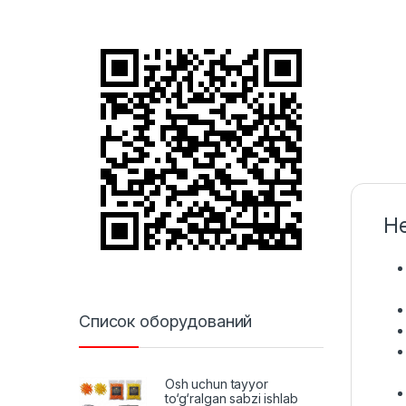
Н
Список оборудований
Osh uchun tayyor
to‘g‘ralgan sabzi ishlab