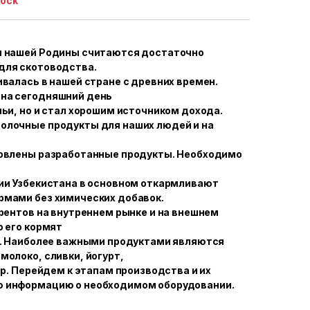
tock
ы нашей Родины считаются достаточно
для скотоводства.
ивалась в нашей стране с древних времен.
на сегодняшний день
мьи, но и стал хорошим источником дохода.
олочные продукты для наших людей и на
товлены разработанные продукты. Необходимо
ии Узбекистана в основном откармливают
рмами без химических добавок.
урентов на внутреннем рынке и на внешнем
о его кормят
ц. Наиболее важными продуктами являются
молоко, сливки, йогурт,
др. Перейдем к этапам производства и их
 информацию о необходимом оборудовании.