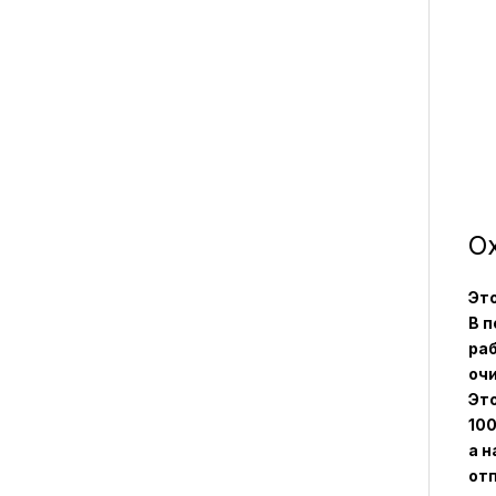
Ох
Эт
В п
раб
очи
Эт
100
а н
от