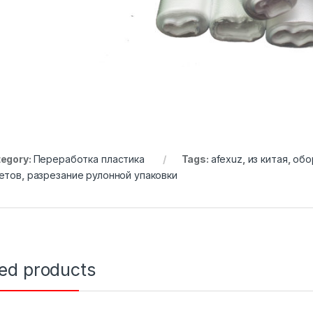
egory:
Переработка пластика
Tags:
afexuz
,
из китая
,
обо
етов
,
разрезание рулонной упаковки
ted products