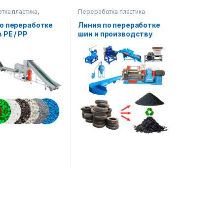
тка пластика
,
Переработка пластика
ание для
тки
о переработке
Линия по переработке
 PE / PP
шин и производству
резинового порошка