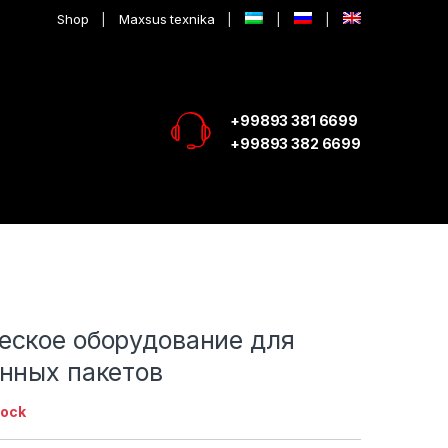
Shop
Maxsus texnika
+99893 381 6699
+99893 382 6699
а
еское оборудование для
онных пакетов
tock