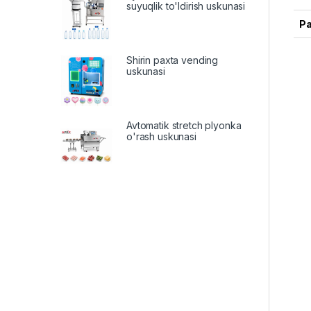
suyuqlik to'ldirish uskunasi
Р
Shirin paxta vending
uskunasi
Avtomatik stretch plyonka
o'rash uskunasi