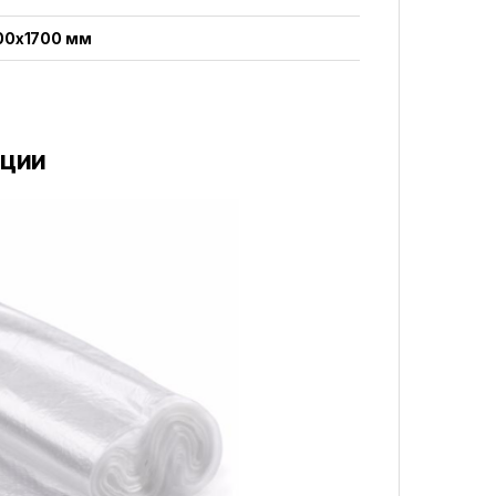
00x1700 мм
кции