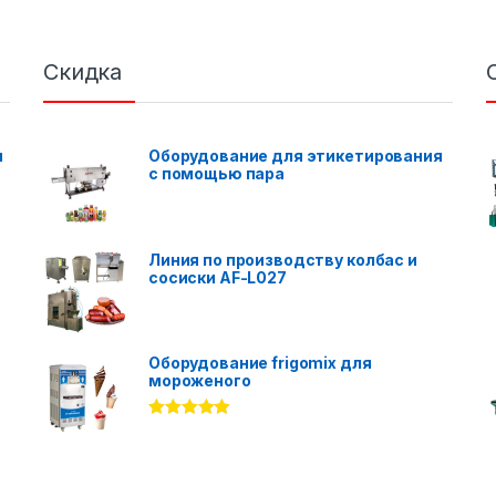
Скидка
я
Оборудование для этикетирования
с помощью пара
Линия по производству колбас и
сосиски AF-L027
Оборудование frigomix для
мороженого
Rated
5.00
out of 5