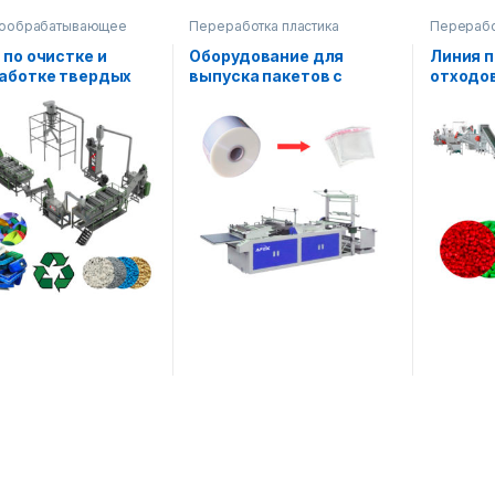
лообрабатывающее
Переработка пластика
Перерабо
ование
,
Переработка
Оборудов
а
перерабо
 по очистке и
Оборудование для
Линия п
аботке твердых
выпуска пакетов с
отходов
тиленовых и
клейкой лентой
ропиленовых
иков