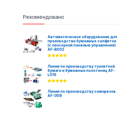
Рекомендовано
Автоматическое оборудование дл
производства бумажных салфеток
(с сенсорной панелью управления)
AF-B002
Rated
5.00
out of 5
Линия по производству туалетной
бумаги и бумажных полотенец AF-
L016
Rated
5.00
out of 5
Линия по производству саморезов
AF-008