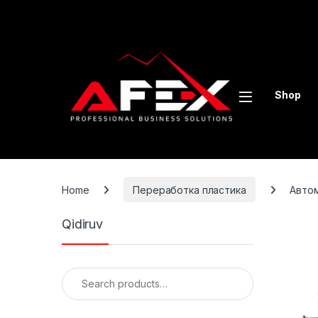
Skip to navigation
Skip to content
Shop
Home
Переработка пластика
Автом
Qidiruv
Search for: