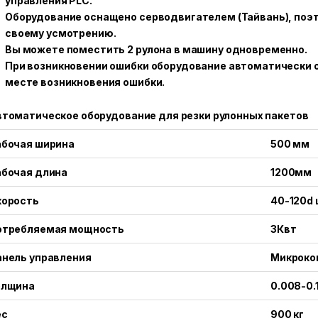
управления PLC.
Оборудование оснащено серводвигателем (Тайвань), поэ
своему усмотрению.
Вы можете поместить 2 рулона в машину одновременно.
При возникновении ошибки оборудование автоматически 
месте возникновения ошибки.
томатическое оборудование для резки рулонных пакетов
абочая ширина
500 мм
абочая длина
1200мм
корость
40-120d
отребляемая мощность
3Квт
анель управления
Микроко
олщина
0.008-0.
ес
900 кг