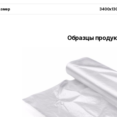
азмер
3400x13
Образцы проду