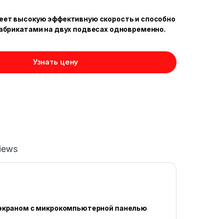
еет высокую эффективную скорость и способно
абрикатами на двух подвесах одновременно.
Узнать цену
iews
экраном с микрокомпьютерной панелью