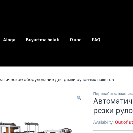
Aloqa
Buyurtma holati
О нас
FAQ
атическое оборудование для резки рулонных пакетов
Переработка пластик
Автоматич
резки рул
Availability:
Out of s