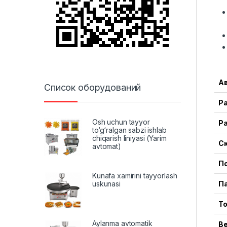
Ав
Список оборудований
Р
Osh uchun tayyor
Р
to‘g‘ralgan sabzi ishlab
chiqarish liniyasi (Yarim
С
avtomat)
П
Kunafa xamirini tayyorlash
uskunasi
П
Т
Aylanma avtomatik
В