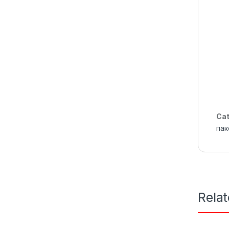
Cat
пак
Rela