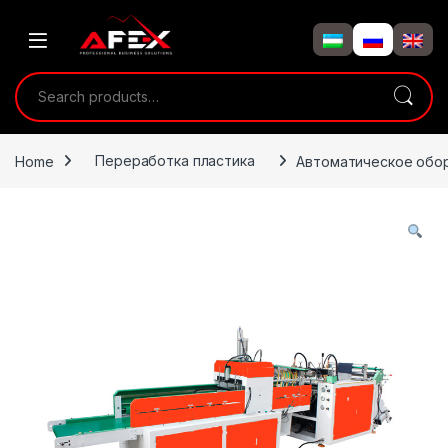
Skip to navigation
Skip to content
Search for:
Home
Переработка пластика
Автоматическое обор