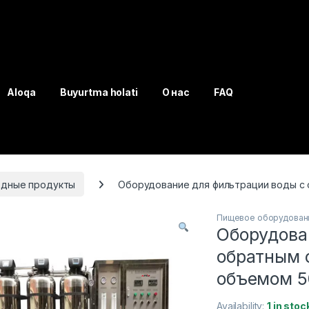
Aloqa
Buyurtma holati
О нас
FAQ
одные продукты
Оборудование для фильтрации воды с 
Пищевое оборудован
Оборудова
обратным 
объемом 5
Availability:
1 in stoc