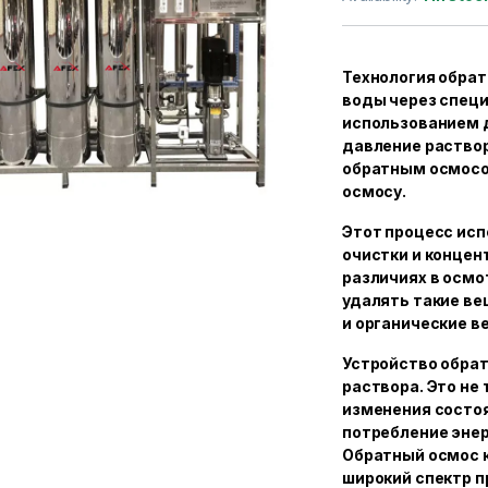
Технология обрат
воды через спец
использованием 
давление раствор
обратным осмосо
осмосу.
Этот процесс исп
очистки и концен
различиях в осмо
удалять такие ве
и органические в
Устройство обрат
раствора. Это не 
изменения состоя
потребление эне
Обратный осмос к
широкий спектр п