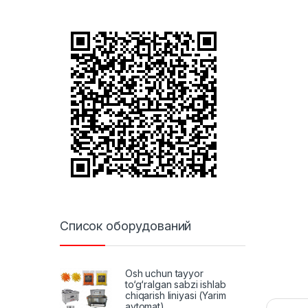
Список оборудований
Osh uchun tayyor
to‘g‘ralgan sabzi ishlab
chiqarish liniyasi (Yarim
avtomat)