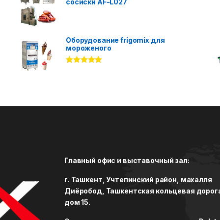
сосиски AF-L027
Оборудование frigomix для
мороженого
Rated
5.00
out of 5
Главный офис и выставочный зал:
г. Ташкент, Учтепинский район, махалля
Диёробод, Ташкентская кольцевая дорог
дом 15.