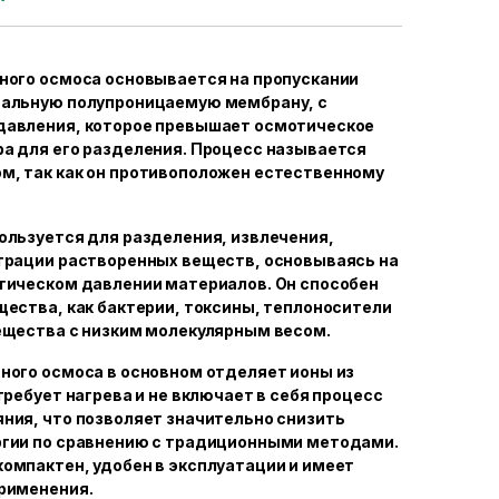
ного осмоса основывается на пропускании
иальную полупроницаемую мембрану, с
давления, которое превышает осмотическое
а для его разделения. Процесс называется
м, так как он противоположен естественному
ользуется для разделения, извлечения,
трации растворенных веществ, основываясь на
тическом давлении материалов. Он способен
щества, как бактерии, токсины, теплоносители
ещества с низким молекулярным весом.
ного осмоса в основном отделяет ионы из
требует нагрева и не включает в себя процесс
ния, что позволяет значительно снизить
ргии по сравнению с традиционными методами.
омпактен, удобен в эксплуатации и имеет
рименения.