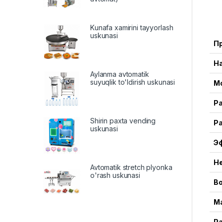
Kunafa xamirini tayyorlash
uskunasi
П
Н
Aylanma avtomatik
suyuqlik to'ldirish uskunasi
М
Р
Shirin paxta vending
Р
uskunasi
Э
Н
Avtomatik stretch plyonka
o'rash uskunasi
В
М
Р