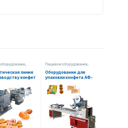
оборудование
,
Пищевое оборудование
,
производственные
Упаковочное оборудование
,
Горизонтальная упаковка
тическая линия
Оборудование для
зводству конфет
упаковки конфета АФ-
А-400