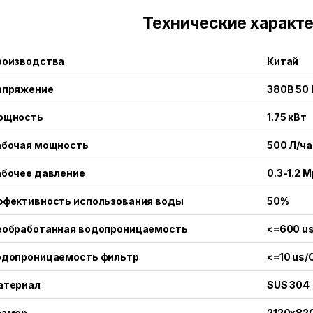
Технические характ
роизводства
Китай
апряжение
380В 50 
ощность
1.75 кВт
абочая
мощность
500 Л/ча
абочее
давление
0.3-1.2 
ффективность
использования
воды
50%
еобработанная
водопроницаемость
<=600 u
одопроницаемость
фильтр
<=10 us
атериал
SUS 304
азмер
2120x82