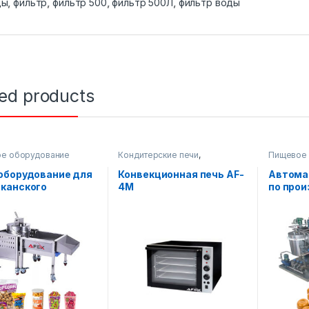
ды
,
фильтр
,
фильтр 500
,
фильтр 500Л
,
фильтр воды
ted products
е оборудование
Кондитерские печи
,
Пищевое 
Оборудование на складе
,
Готовые 
Пищевое оборудование
линии
оборудование для
Конвекционная печь AF-
Автома
канского
4M
по прои
мельного)
рна