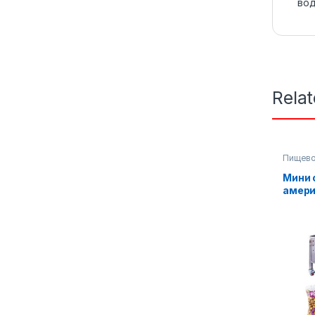
во
Rela
Пищево
Мини 
амери
(кара
попко