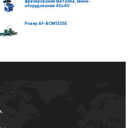
фрезерования металла, мини-
оборудование 40x40
Ровер AF-BCM1325E
а,