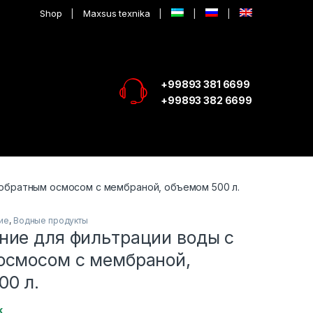
Shop
Maxsus texnika
+99893 381 6699
+99893 382 6699
обратным осмосом с мембраной, объемом 500 л.
ие
,
Водные продукты
ние для фильтрации воды с
осмосом с мембраной,
00 л.
k