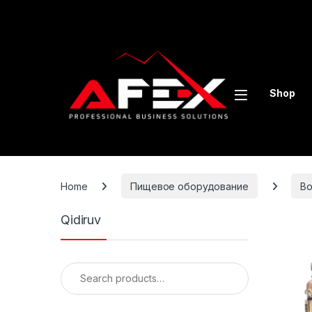
Skip to navigation
Skip to content
Shop
Home
Пищевое оборудование
В
Qidiruv
Search for: