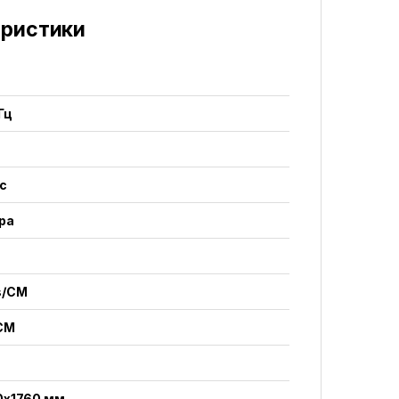
еристики
Гц
с
Mpa
s/CM
/CM
0x1760 мм