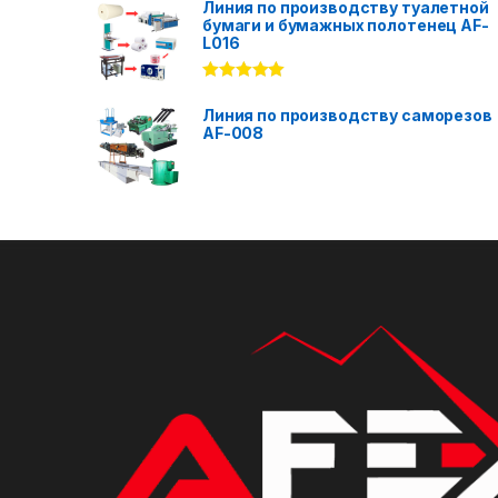
out of 5
Линия по производству туалетной
бумаги и бумажных полотенец AF-
L016
Rated
5.00
out of 5
Линия по производству саморезов
AF-008