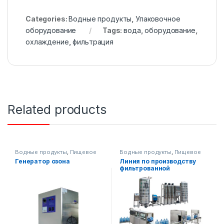
Categories:
Водные продукты
,
Упаковочное
оборудование
Tags:
вода
,
оборудование
,
охлаждение
,
фильтрация
Related products
Водные продукты
,
Пищевое
Водные продукты
,
Пищевое
оборудование
оборудование
Генератор озона
Линия по производству
фильтрованной
негазированной питьевой
воды на 19 литров (для
офисов и домов)