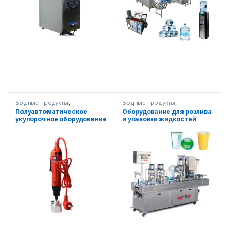
Водные продукты
,
Водные продукты
,
Упаковочное оборудование
Горизонтальная упаковка
,
Полуавтоматическое
Оборудование для розлива
Упаковочное оборудование
укупорочное оборудование
и упаковки жидкостей