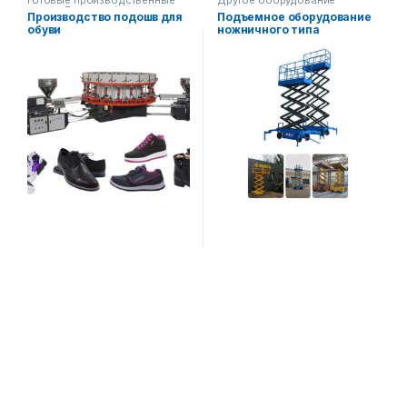
Готовые производственные
Другое оборудование
линии
,
Другое оборудование
,
Производство подошв для
Подъемное оборудование
Оборудование легкой
обуви
ножничного типа
промышленности