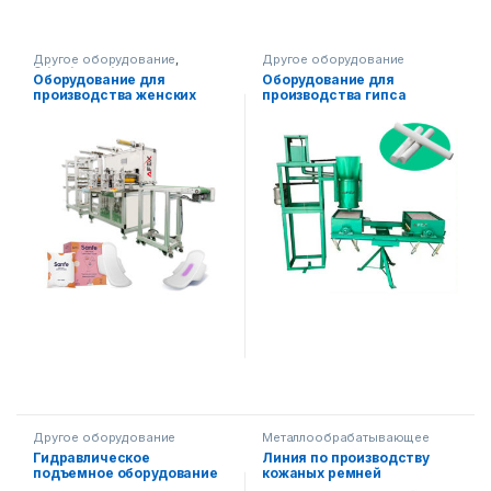
Другое оборудование
,
Другое оборудование
Обработка бумаги
,
Оборудование для
Оборудование для
Медицинское оборудование
производства женских
производства гипса
гигиенических прокладок
(мела).
Другое оборудование
Металлообрабатывающее
оборудование
,
Другое
Гидравлическое
Линия по производству
оборудование
подъемное оборудование
кожаных ремней