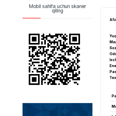
Mobil sahifa uchun skaner
qiling
Afz
Yuq
Mag
Soz
Odd
Ixc
Ene
Pas
Tex
Pa
M