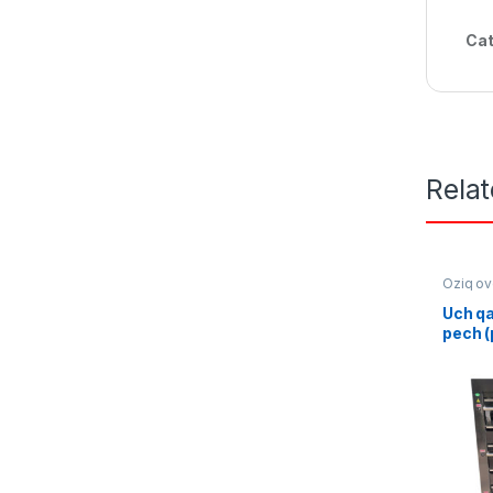
Cat
Rela
Oziq ov
Uch qa
pech (
funksi