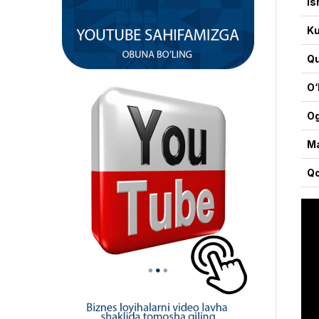
Is
Ku
Qu
O‘
Og
Ma
Qo