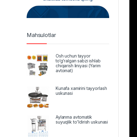
Mahsulotlar
Osh uchun tayyor
to‘g‘ralgan sabzi ishlab
chiqarish liniyasi (Yarim
avtomat)
Kunafa xamirini tayyorlash
uskunasi
Aylanma avtomatik
suyuqlik to'ldirish uskunasi