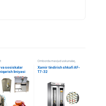
t
Omborda mavjud uskunalar
,
Oziq ovqat
,
Konditer pechlar
 va sosiskalar
Xamir tindirish shkafi AF-
hiqarish liniyasi
T7-32