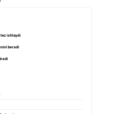
r
tez ishlaydi
nini beradi
iradi
t