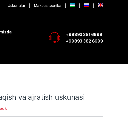
Uskunalar
Maxsus texnika
imizda
+99893 381 6699
+99893 382 6699
qish va ajratish uskunasi
tock