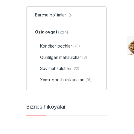
Barcha bo'limlar
Oziq ovqat
(224)
Konditer pechlar
(20)
Quritilgan mahsulotlar
(3)
Suv mahsulotlari
(33)
Xamir qorish uskunalari
(16)
Biznes hikoyalar