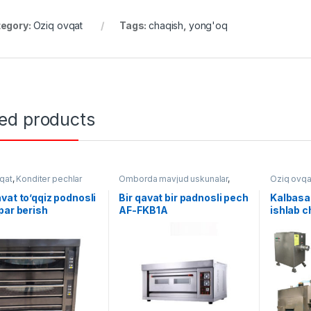
egory:
Oziq ovqat
Tags:
chaqish
,
yong'oq
ted products
qat
,
Konditer pechlar
Omborda mavjud uskunalar
,
Oziq ovqa
Oziq ovqat
,
Konditer pechlar
vat to’qqiz podnosli
Bir qavat bir padnosli pech
Kalbasa
par berish
AF-FKB1A
ishlab c
yali) AF-YCQ-9D-S