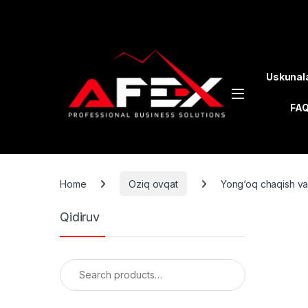
Skip to navigation
Skip to content
Uskunal
FA
Home
Oziq ovqat
Yong‘oq chaqish va 
Qidiruv
Search for: