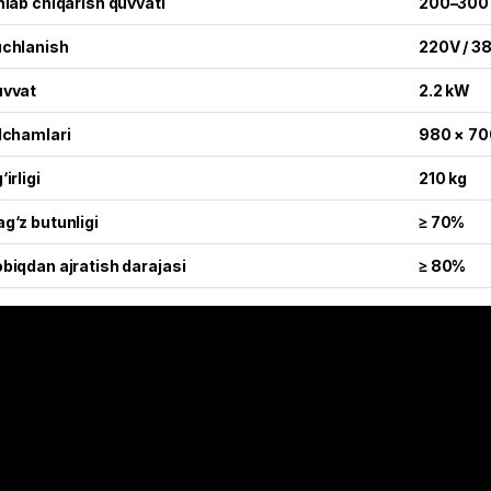
hlab chiqarish quvvati
200–300 
chlanish
220V / 3
vvat
2.2 kW
lchamlari
980 × 70
‘irligi
210 kg
g‘z butunligi
≥ 70%
biqdan ajratish darajasi
≥ 80%