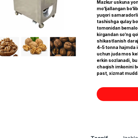
Mazkur uskuna yong
mo‘ljallangan bo‘li
yuqori samaradorlik
tashishga qulay bo‘
tomonidan bemalol 
kirgandan so‘ng qo
shikastlanish dara
4–5 tonna hajmda is
uchun juda mos kel
erkin sozlanadi, bu
chaqish imkonini b
past, xizmat muddat