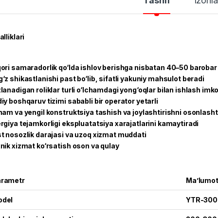
Tasnif
Izohla
alliklari
ori samaradorlik qo‘lda ishlov berishga nisbatan 40–50 barobar 
‘z shikastlanishi past bo‘lib, sifatli yakuniy mahsulot beradi
lanadigan roliklar turli o‘lchamdagi yong‘oqlar bilan ishlash imko
iy boshqaruv tizimi sababli bir operator yetarli
ham va yengil konstruktsiya tashish va joylashtirishni osonlasht
rgiya tejamkorligi ekspluatatsiya xarajatlarini kamaytiradi
t nosozlik darajasi va uzoq xizmat muddati
nik xizmat ko‘rsatish oson va qulay
rametr
Ma’lumo
odel
YTR-300