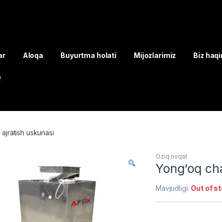
ar
Aloqa
Buyurtma holati
Mijozlarimiz
Biz haq
Q
ajratish uskunasi
Oziq ovqat
Yong‘oq cha
Mavjudligi:
Out of s