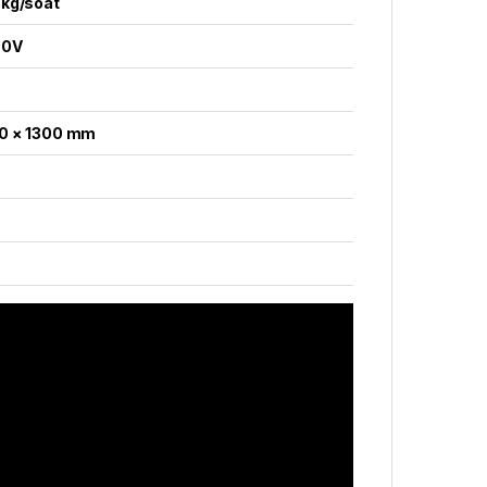
kg/soat
80V
0 × 1300 mm