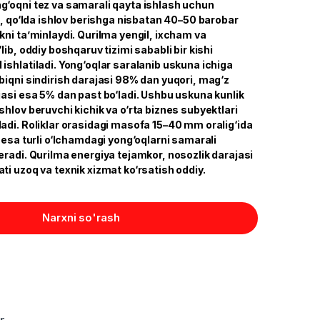
‘oqni tez va samarali qayta ishlash uchun
b, qo‘lda ishlov berishga nisbatan 40–50 barobar
ni ta’minlaydi. Qurilma yengil, ixcham va
lib, oddiy boshqaruv tizimi sababli bir kishi
ishlatiladi. Yong‘oqlar saralanib uskuna ichiga
biqni sindirish darajasi 98% dan yuqori, mag‘z
jasi esa 5% dan past bo‘ladi. Ushbu uskuna kunlik
hlov beruvchi kichik va o‘rta biznes subyektlari
adi. Roliklar orasidagi masofa 15–40 mm oralig‘ida
 esa turli o‘lchamdagi yong‘oqlarni samarali
eradi. Qurilma energiya tejamkor, nosozlik darajasi
i uzoq va texnik xizmat ko‘rsatish oddiy.
Narxni so'rash