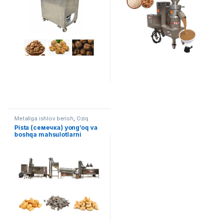
Metallga ishlov berish
,
Oziq
ovqat
Pista (семечка) yong’oq va
boshqa mahsulotlarni
qovurish va tuzlash liniyasi