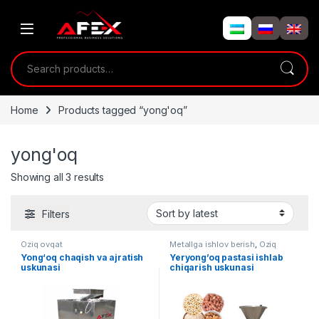
Skip to navigation
Skip to content
Search for:
Home
Products tagged “yong'oq”
yong'oq
Showing all 3 results
Filters
Oziq ovqat
Metallga ishlov berish
,
Oziq
ovqat
Yong‘oq chaqish va ajratish
Yeryong’oq pastasi ishlab
uskunasi
chiqarish uskunasi