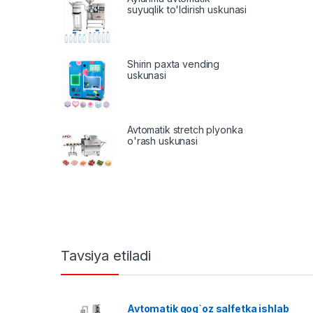
suyuqlik to'ldirish uskunasi
Shirin paxta vending
uskunasi
Avtomatik stretch plyonka
o'rash uskunasi
Tavsiya etiladi
Avtomatik qog`oz salfetka ishlab