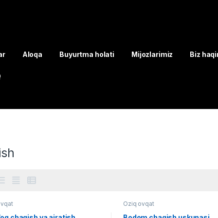
ar
Aloqa
Buyurtma holati
Mijozlarimiz
Biz haq
Q
ish
ovqat
Oziq ovqat
oq chaqish va ajratish
Bodom chaqish uskunasi