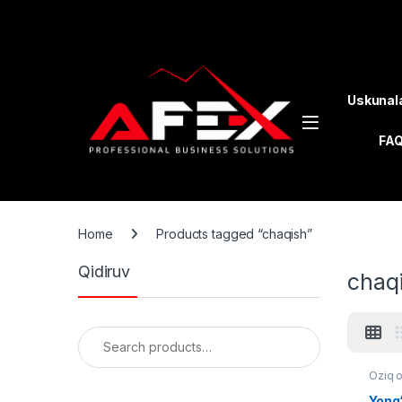
Skip to navigation
Skip to content
Uskunal
FA
Home
Products tagged “chaqish”
Qidiruv
chaq
Search for:
Oziq 
Yong‘