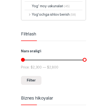
Yog' moy uskunalari
(45)
Yog'ochga ishlov berish
(58)
Filtrlash
Narx oralig’i
Price:
$2,300
—
$2,800
Min price
Max price
Filter
Biznes hikoyalar