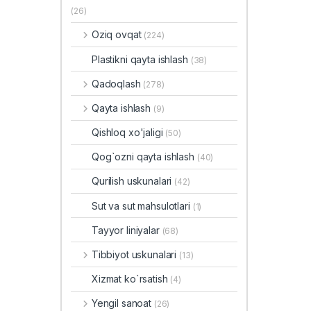
(26)
Oziq ovqat
(224)
Plastikni qayta ishlash
(38)
Qadoqlash
(278)
Qayta ishlash
(9)
Qishloq xo'jaligi
(50)
Qog`ozni qayta ishlash
(40)
Qurilish uskunalari
(42)
Sut va sut mahsulotlari
(1)
Tayyor liniyalar
(68)
Tibbiyot uskunalari
(13)
Xizmat ko`rsatish
(4)
Yengil sanoat
(26)