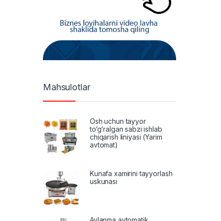
Mahsulotlar
Osh uchun tayyor
to‘g‘ralgan sabzi ishlab
chiqarish liniyasi (Yarim
avtomat)
Kunafa xamirini tayyorlash
uskunasi
Aylanma avtomatik