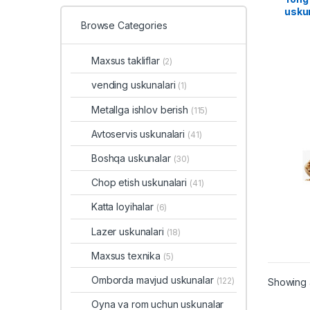
usku
Browse Categories
Maxsus takliflar
(2)
vending uskunalari
(1)
Metallga ishlov berish
(115)
Avtoservis uskunalari
(41)
Boshqa uskunalar
(30)
Chop etish uskunalari
(41)
Katta loyihalar
(6)
Lazer uskunalari
(18)
Maxsus texnika
(5)
Omborda mavjud uskunalar
(122)
Showing a
Oyna va rom uchun uskunalar