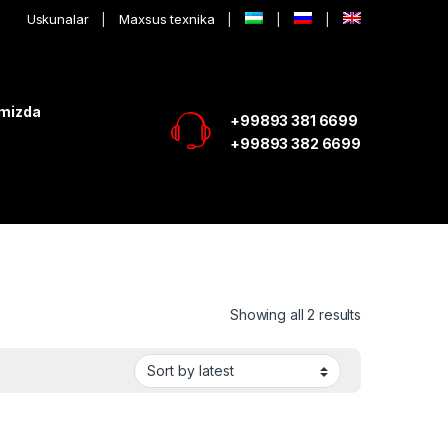
Uskunalar
Maxsus texnika
imizda
+99893 381 6699
+99893 382 6699
Showing all 2 results