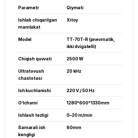
Parametr
Qiymati
Ishlab chiqarilgan
Xitoy
mamlakat
Model
TT-70T-R (pnevmatik,
ikki dvigatelli)
Chiqish quvvati
2500 W
Ultratovush
20 kHz
chastotasi
Ish kuchlanishi
220 V / 50 Hz
O’lchami
1280*600*1330mm
Ishlash tezligi
0–20 m/min
Samarali ish
60mm
kengligi