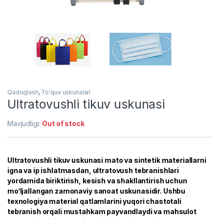
Qadoqlash
,
To'quv uskunalari
Ultratovushli tikuv uskunasi
Mavjudligi:
Out of stock
Ultratovushli tikuv uskunasi mato va sintetik materiallarni
igna va ip ishlatmasdan, ultratovush tebranishlari
yordamida biriktirish, kesish va shakllantirish uchun
mo‘ljallangan zamonaviy sanoat uskunasidir. Ushbu
texnologiya material qatlamlarini yuqori chastotali
tebranish orqali mustahkam payvandlaydi va mahsulot