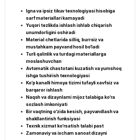
Igna va ipsiz tikuv texnologiyasi hisobiga
sarf materiallari kamayadi
Yuqori tezlikda ishlash ishlab chiqarish
unumdorligini oshiradi
Material chetlarida silliq, burrsiz va
mustahkam payvand hosil bo‘ladi
Turli qalinlik va turdagi materiallarga
moslashuvchan
Avtomatik chastotani kuzatish va yumshoq
ishga tushirish texnologiyasi
Ko‘p kanalli himoya tizimi tufayli xavfsiz va
barqaror ishlash
Naqsh va dizaynlarni mijoz talabiga ko‘ra
sozlash imkoniyati
Bir vaqtning o‘zida kesish, payvandlash va
shakllantirish funksiyasi
Texnik xizmat ko‘rsatish talabi past
Zamonaviy va ixcham sanoat dizayni