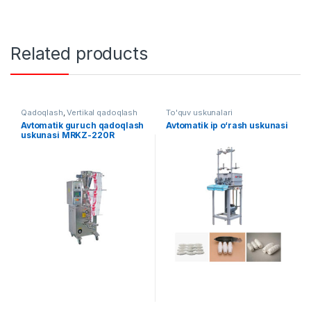
Related products
Qadoqlash
,
Vertikal qadoqlash
To'quv uskunalari
Avtomatik guruch qadoqlash
Avtomatik ip o‘rash uskunasi
uskunasi MRKZ-220R