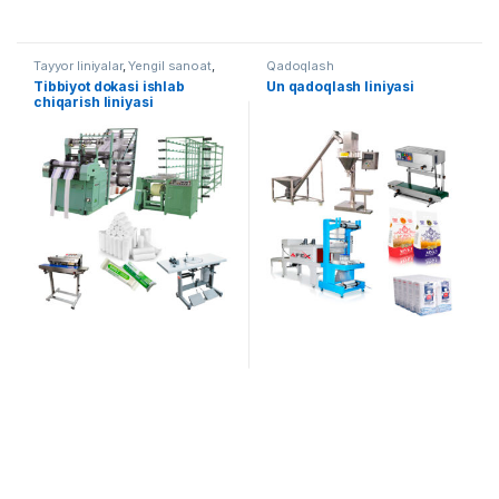
Tayyor liniyalar
,
Yengil sanoat
,
Qadoqlash
To'quv uskunalari
Tibbiyot dokasi ishlab
Un qadoqlash liniyasi
chiqarish liniyasi
(sterillanmagan) AF-L015