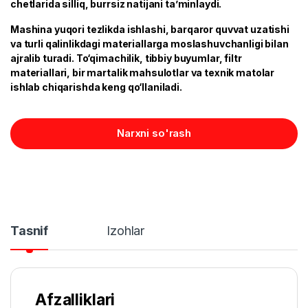
chetlarida silliq, burrsiz natijani ta’minlaydi.
Mashina yuqori tezlikda ishlashi, barqaror quvvat uzatishi
va turli qalinlikdagi materiallarga moslashuvchanligi bilan
ajralib turadi. To‘qimachilik, tibbiy buyumlar, filtr
materiallari, bir martalik mahsulotlar va texnik matolar
ishlab chiqarishda keng qo‘llaniladi.
Narxni so'rash
Tasnif
Izohlar
Afzalliklari