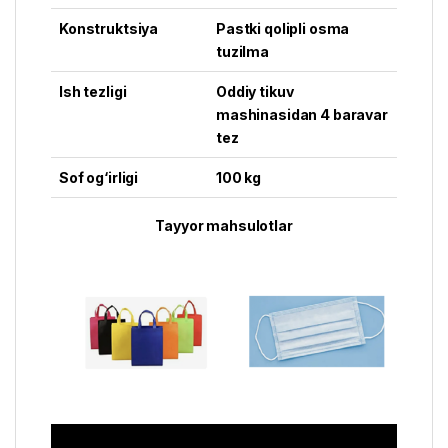
Konstruktsiya
Pastki qolipli osma
tuzilma
Ish tezligi
Oddiy tikuv
mashinasidan 4 baravar
tez
Sof og‘irligi
100 kg
Tayyor mahsulotlar