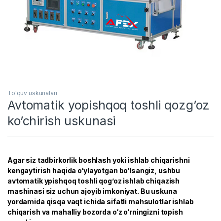
To'quv uskunalari
Avtomatik yopishqoq toshli qozg’oz
ko’chirish uskunasi
Agar siz tadbirkorlik boshlash yoki ishlab chiqarishni
kengaytirish haqida o‘ylayotgan bo‘lsangiz, ushbu
avtomatik ypishqoq toshli qog’oz ishlab chiqazish
mashinasi siz uchun ajoyib imkoniyat. Bu uskuna
yordamida qisqa vaqt ichida sifatli mahsulotlar ishlab
chiqarish va mahalliy bozorda o‘z o‘rningizni topish