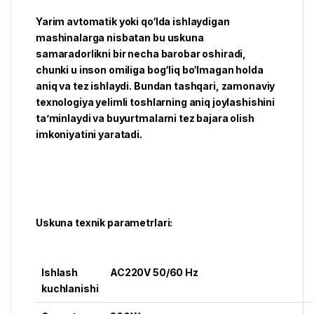
Yarim avtomatik yoki qo‘lda ishlaydigan
mashinalarga nisbatan bu uskuna
samaradorlikni bir necha barobar oshiradi,
chunki u inson omiliga bog‘liq bo‘lmagan holda
aniq va tez ishlaydi. Bundan tashqari, zamonaviy
texnologiya yelimli toshlarning aniq joylashishini
ta’minlaydi va buyurtmalarni tez bajara olish
imkoniyatini yaratadi.
Uskuna texnik parametrlari:
Ishlash
AC220V 50/60 Hz
kuchlanishi