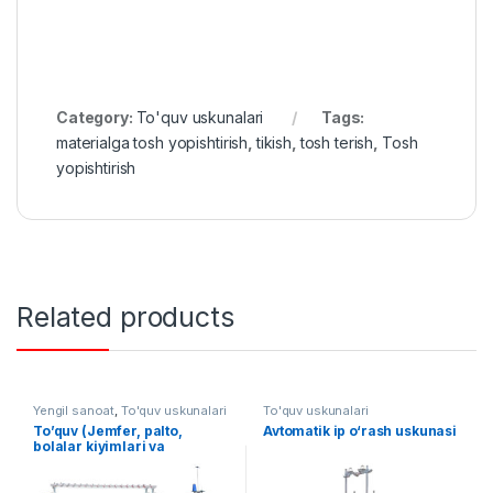
Category:
To'quv uskunalari
Tags:
materialga tosh yopishtirish
,
tikish
,
tosh terish
,
Tosh
yopishtirish
Related products
Yengil sanoat
,
To'quv uskunalari
To'quv uskunalari
To’quv (Jemfer, palto,
Avtomatik ip o‘rash uskunasi
bolalar kiyimlari va
boshqalar) ishlab chiqarish
liniyasi AF-L023