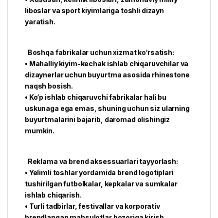
liboslar va sport kiyimlariga toshli dizayn
yaratish.
Boshqa fabrikalar uchun xizmat ko‘rsatish:
• Mahalliy kiyim-kechak ishlab chiqaruvchilar va
dizaynerlar uchun buyurtma asosida rhinestone
naqsh bosish.
• Ko‘p ishlab chiqaruvchi fabrikalar hali bu
uskunaga ega emas, shuning uchun siz ularning
buyurtmalarini bajarib, daromad olishingiz
mumkin.
Reklama va brend aksessuarlari tayyorlash:
• Yelimli toshlar yordamida brend logotiplari
tushirilgan futbolkalar, kepkalar va sumkalar
ishlab chiqarish.
• Turli tadbirlar, festivallar va korporativ
brendlangan mahsulotlar bozoriga kirish.