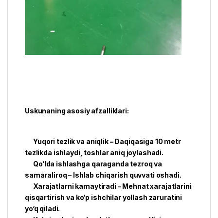
Uskunaning asosiy afzalliklari:
Yuqori tezlik va aniqlik – Daqiqasiga 10 metr
tezlikda ishlaydi, toshlar aniq joylashadi.
Qo‘lda ishlashga qaraganda tezroq va
samaraliroq – Ishlab chiqarish quvvati oshadi.
Xarajatlarni kamaytiradi – Mehnat xarajatlarini
qisqartirish va ko‘p ishchilar yollash zaruratini
yo‘q qiladi.