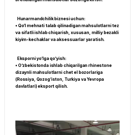
Hunarmandchilik biznesi uchun:
• Qo‘l mehnati talab qilinadigan mahsulotlarni tez
va sifatli ishlab chiqarish, xususan, milliy bezakli
kiyim-kechaklar va aksessuarlar yaratish.
Eksporni yo‘lga qo‘yish:
• O‘zbekistonda ishlab chiqarilgan rhinestone
dizaynli mahsulotlarni chet el bozorlariga
(Rossiya, Qozog‘iston, Turkiya va Yevropa
davlatlari) eksport qilish.