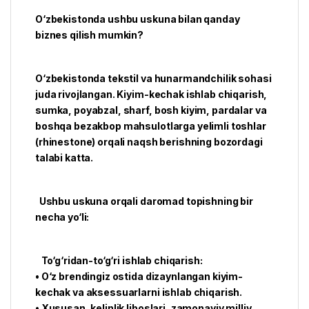
O‘zbekistonda ushbu uskuna bilan qanday
biznes qilish mumkin?
O‘zbekistonda tekstil va hunarmandchilik sohasi
juda rivojlangan. Kiyim-kechak ishlab chiqarish,
sumka, poyabzal, sharf, bosh kiyim, pardalar va
boshqa bezakbop mahsulotlarga yelimli toshlar
(rhinestone) orqali naqsh berishning bozordagi
talabi katta.
Ushbu uskuna orqali daromad topishning bir
necha yo‘li:
To‘g‘ridan-to‘g‘ri ishlab chiqarish:
• O‘z brendingiz ostida dizaynlangan kiyim-
kechak va aksessuarlarni ishlab chiqarish.
• Xususan, kelinlik liboslari, zamonaviy milliy