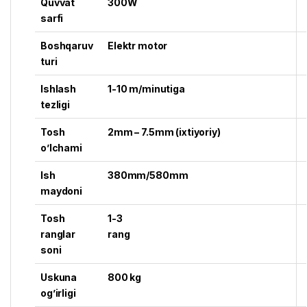
Quvvat
300W
sarfi
Boshqaruv
Elektr motor
turi
Ishlash
1-10 m/minutiga
tezligi
Tosh
2mm – 7.5mm (ixtiyoriy)
o’lchami
Ish
380mm/580mm
maydoni
Tosh
1-3
ranglar
rang
soni
Uskuna
800 kg
og’irligi