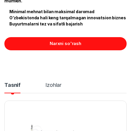
mumkin.
Minimal mehnat bilan maksimal daromad
O‘zbekistonda hali keng tarqalmagan innovatsion biznes
Buyurtmalarni tez va sifatli bajarish
Narxni so'rash
Tasnif
Izohlar