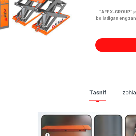
“AFEX-GROUP” jam
bo’ladigan eng zam
Tasnif
Izohla