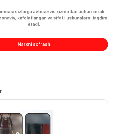
oasi sizlarga avtoservis xizmatlari uchun kerak
onaviy, kafolatlangan va sifatli uskunalarni taqdim
etadi.
Narxni so'rash
r