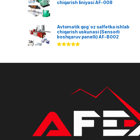
chiqarish liniyasi AF-008
Avtomatik qog`oz salfetka ishlab
chiqarish uskunasi (Sensorli
boshqaruv panelli) AF-B002
Rated
5.00
out of 5