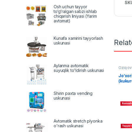
SK
Osh uchun tayyor
to‘g‘ralgan sabzi ishlab
chiqarish liniyasi (Yarim
avtomat)
Kunafa xamirini tayyorlash
Rela
uskunasi
Aylanma avtomatik
Oziq ov
suyuqlik to'ldirish uskunasi
Jo’xor
(kukur
liniya
Shirin paxta vending
uskunasi
Avtomatik stretch plyonka
o'rash uskunasi