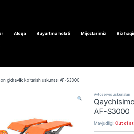
ar
Aloqa
Buyurtma holati
Mijozlarimiz
Biz haq
Q
on gidravlik ko’tarish uskunasi AF-S3000
Avtoservis uskunalari
Qaychisimon
AF-S3000
Mavjudligi:
Out of s