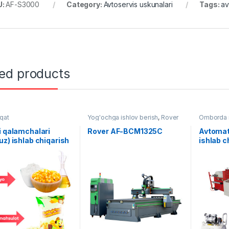
U:
AF-S3000
Category:
Avtoservis uskunalari
Tags:
av
ted products
qat
Yog'ochga ishlov berish
,
Rover
Omborda m
Qog`ozni 
i qalamchalari
Rover AF-BCM1325C
Avtomat
uz) ishlab chiqarish
ishlab c
si AF-L005
(Sensor
panelli