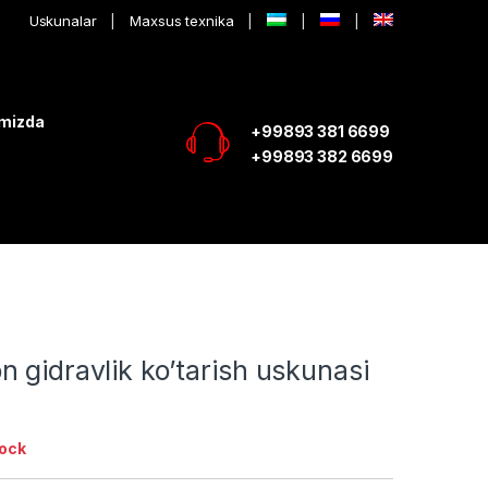
Uskunalar
Maxsus texnika
imizda
+99893 381 6699
+99893 382 6699
 gidravlik ko’tarish uskunasi
tock