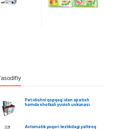
Tasodifiy
Pet idishni qopqog`idan ajratish
hamda shotkali yuvish uskunasi
Avtomatik yuqori tezlikdagi yaltiroq