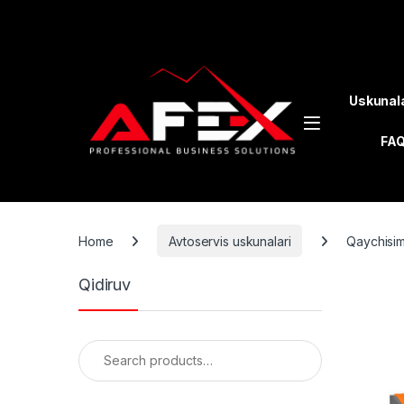
Skip to navigation
Skip to content
Uskunal
FA
Home
Avtoservis uskunalari
Qaychisim
Qidiruv
Search for: