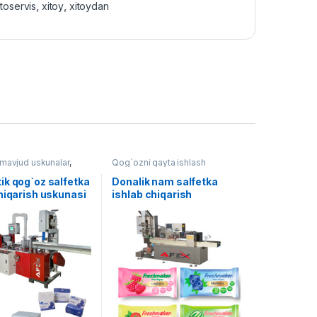
toservis
,
xitoy
,
xitoydan
avjud uskunalar
,
Qog`ozni qayta ishlash
qayta ishlash
ik qog`oz salfetka
Donalik nam salfetka
hiqarish uskunasi
ishlab chiqarish
li boshqaruv
usukunasi AF-B003
) AF-B002