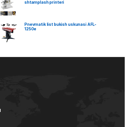
shtamplash printeri
Pnevmatik list bukish uskunasi AFL-
1250e
d