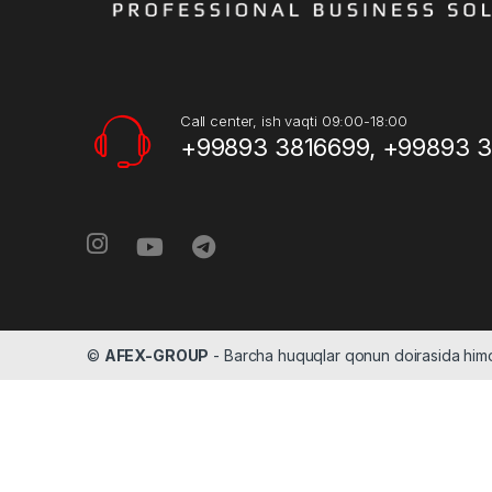
Call center, ish vaqti 09:00-18:00
+99893 3816699, +99893 
©
AFEX-GROUP
- Barcha huquqlar qonun doirasida hi