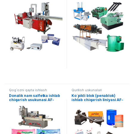
(Sensorli boshqaruv panelli)
008
AF-B002
Qog`ozni qayta ishlash
Qurilish uskunalari
Donalik nam salfetka ishlab
Ko`pikli blok (penablok)
chiqarish usukunasi AF-
ishlab chiqarish liniyasi AF-
B003
L014