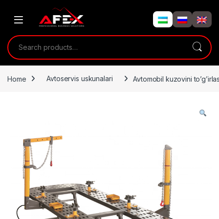
Skip to navigation
Skip to content
Search for:
Home
Avtoservis uskunalari
Avtomobil kuzovini to’g’ir