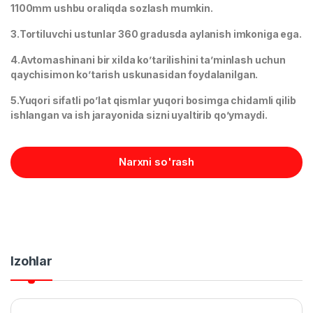
1100mm ushbu oraliqda sozlash mumkin.
3.Tortiluvchi ustunlar 360 gradusda aylanish imkoniga ega.
4.Avtomashinani bir xilda ko’tarilishini ta’minlash uchun
qaychisimon ko’tarish uskunasidan foydalanilgan.
5.Yuqori sifatli po’lat qismlar yuqori bosimga chidamli qilib
ishlangan va ish jarayonida sizni uyaltirib qo’ymaydi.
Narxni so'rash
Izohlar