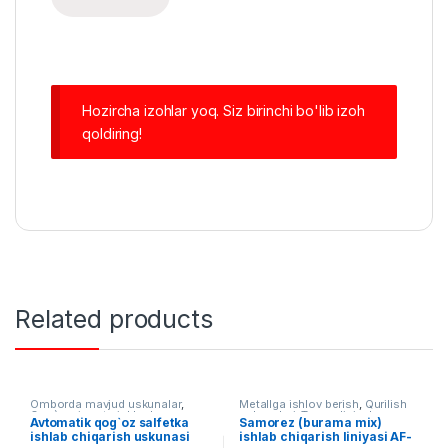
Hozircha izohlar yoq. Siz birinchi bo'lib izoh
qoldiring!
Related products
Omborda mavjud uskunalar
,
Metallga ishlov berish
,
Qurilish
Qog`ozni qayta ishlash
uskunalari
,
Tayyor liniyalar
Avtomatik qog`oz salfetka
Samorez (burama mix)
ishlab chiqarish uskunasi
ishlab chiqarish liniyasi AF-