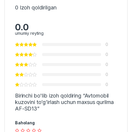
0 Izoh qoldirilgan
0.0
umumiy reyting
0
0
0
0
0
Birinchi bo'lib izoh qoldiring “Avtomobil
kuzovini to’g’irlash uchun maxsus qurilma
AF-SD13”
Baholang