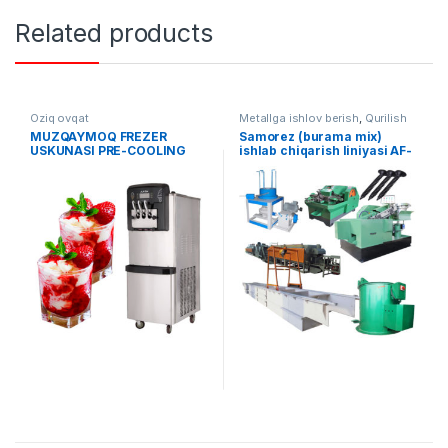
Related products
Oziq ovqat
Metallga ishlov berish
,
Qurilish
uskunalari
,
Tayyor liniyalar
MUZQAYMOQ FREZER
Samorez (burama mix)
USKUNASI PRE-COOLING
ishlab chiqarish liniyasi AF-
TIZIMI BILAN AF-B001
008