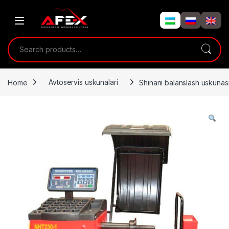
Skip to navigation
Skip to content
Search for:
Home
Avtoservis uskunalari
Shinani balanslash uskuna