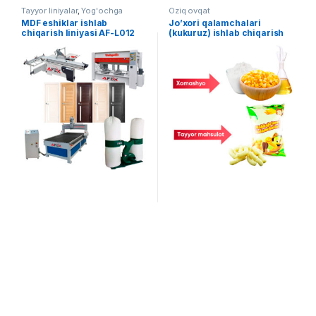
Tayyor liniyalar
,
Yog'ochga
Oziq ovqat
ishlov berish
MDF eshiklar ishlab
Jo’xori qalamchalari
chiqarish liniyasi AF-L012
(kukuruz) ishlab chiqarish
liniyasi AF-L005