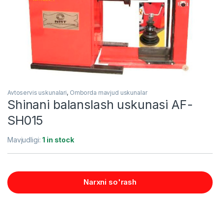
Avtoservis uskunalari
,
Omborda mavjud uskunalar
Shinani balanslash uskunasi AF-
SH015
Mavjudligi:
1 in stock
Narxni so'rash