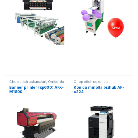
Chop etish uskunalari
,
Omborda
Chop etish uskunalari
mavjud uskunalar
Banner printer (xp600) AFX-
Konica minolta bizhub AF-
M1800
c224