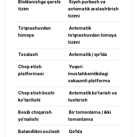
Bloklanishga qarshi
Siyoh purkash va
tizim
avtomatik aralashtirish
tizimi
To‘qnashuvdan
Avtomatik
himoya
to‘qnashuvdan himoya
tizimi
Tozalash
Avtomatik / qo‘lda
Chop etish
Yuqori
platformasi
mustahkamlikdagi
vakuumli platforma
Chop etish boshi
Avtomatik ko‘tarish va
ko‘tarilishi
tushirish
Bosib chiqarish
Bir tomonlama / ikki
yo‘nalishi
tomonlama
Balandlikni sozlash
Qo‘lda