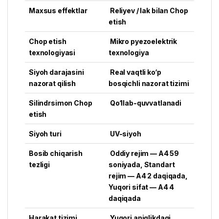
Maxsus effektlar
Reliyev / lak bilan Chop
etish
Chop etish
Mikro pyezoelektrik
texnologiyasi
texnologiya
Siyoh darajasini
Real vaqtli ko‘p
nazorat qilish
bosqichli nazorat tizimi
Silindrsimon Chop
Qo‘llab-quvvatlanadi
etish
Siyoh turi
UV-siyoh
Bosib chiqarish
Oddiy rejim — A4 59
tezligi
soniyada, Standart
rejim — A4 2 daqiqada,
Yuqori sifat — A4 4
daqiqada
Harakat tizimi
Yuqori aniqlikdagi