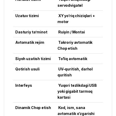
servodvigatel
Uzatuv tizimi
XY yo‘riq chiziqlari +
motor
Dasturiy ta’minot
Ruiyin / Montai
Avtomatik rejim
Takroriy avtomatik
Chop etish
Siyoh uzatish tizimi
To‘liq avtomatik
Qotirish usuli
UV-quritish, darhol
quritish
Interfeys
Yuqori tezlikdagi USB
yoki gigabit tarmoq
kartasi
Dinamik Chop etish
Kod, ism, sana
avtomatik o‘zgarishi