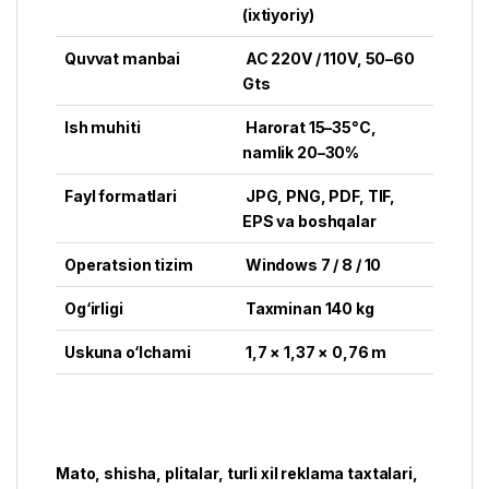
(ixtiyoriy)
Quvvat manbai
AC 220V / 110V, 50–60
Gts
Ish muhiti
Harorat 15–35°C,
namlik 20–30%
Fayl formatlari
JPG, PNG, PDF, TIF,
EPS va boshqalar
Operatsion tizim
Windows 7 / 8 / 10
Og‘irligi
Taxminan 140 kg
Uskuna o‘lchami
1,7 × 1,37 × 0,76 m
Mato, shisha, plitalar, turli xil reklama taxtalari,