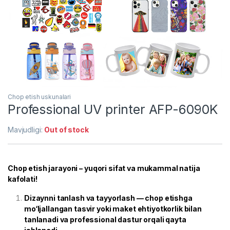
Chop etish uskunalari
Professional UV printer AFP-6090K
Mavjudligi:
Out of stock
Chop etish jarayoni – yuqori sifat va mukammal natija
kafolati!
Dizaynni tanlash va tayyorlash — chop etishga
mo‘ljallangan tasvir yoki maket ehtiyotkorlik bilan
tanlanadi va professional dastur orqali qayta