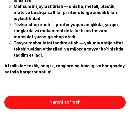
ishlanadi.
Mahsulotni joylashtirish — shisha, metall, plastik,
mato va boshqa sathlar printer stoliga aniqlik bilan
joylashtiriladi.
Tezkor chop etish — printer yuqori aniqlikda, yorqin
ranglarda va mukammal detallar bilan tasvirni
mahsulot yuzasiga chop etadi.
Tayyor mahsulotni taqdim etish — yakuniy natija sifat
tekshiruvidan o‘tkaziladi va mijozga tayyor ko‘rinishda
taqdim etiladi.
Afzalliklar: tezlik, aniqlik, ranglarning tiniqligi va har qanday
sathda barqaror natija!
Narxni so'rash