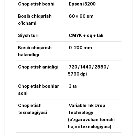
Chop etish boshi
Epson i3200
Bosib chiqarish
60 × 90 sm
o‘lchami
Siyoh turi
CMYK + oq + lak
Bosib chiqarish
0–200 mm
balandligi
Chop etish aniqligi
720 / 1440 / 2880 /
5760 dpi
Chop etish boshlar
3 ta
soni
Chop etish
Variable Ink Drop
texnologiyasi
Technology
(o‘zgaruvchan tomchi
hajmi texnologiyasi)