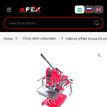
Skip to navigation
Skip to content
Search for:
Home
Chop etish uskunalari
Yaltiroq effekt bosuvchi p