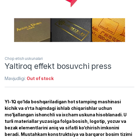
Chop etish uskunalari
Yaltiroq effekt bosuvchi press
Mavjudligi:
Out of stock
YI-1Q qo‘lda boshqariladigan hot stamping mashinasi
kichik va o‘rta hajmdagi ishlab chiqarishlar uchun
mo‘ljallangan ishonchli va ixcham uskuna hisoblanadi. U
turli materiallar yuzasiga folga bosish, logotip, yozuv va
bezak elementlarini aniq va sifatli ko‘chirish imkonini
beradi. Mustahkam konstruktsiya va barqaror bosim tizimi