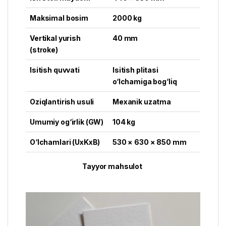
Maksimal bosim
2000 kg
Vertikal yurish
40 mm
(stroke)
Isitish quvvati
Isitish plitasi
o‘lchamiga bog‘liq
Oziqlantirish usuli
Mexanik uzatma
Umumiy og‘irlik (GW)
104 kg
O‘lchamlari (UxKxB)
530 × 630 × 850 mm
Tayyor mahsulot