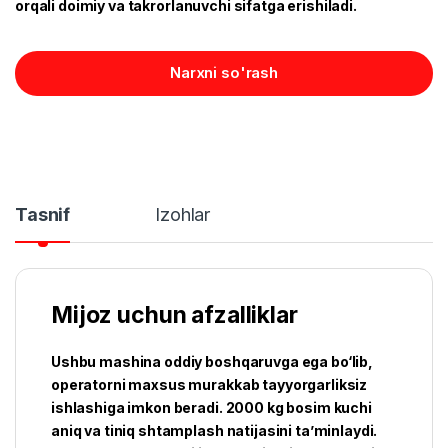
orqali doimiy va takrorlanuvchi sifatga erishiladi.
Narxni so'rash
Tasnif
Izohlar
Mijoz uchun afzalliklar
Ushbu mashina oddiy boshqaruvga ega bo‘lib,
operatorni maxsus murakkab tayyorgarliksiz
ishlashiga imkon beradi. 2000 kg bosim kuchi
aniq va tiniq shtamplash natijasini ta’minlaydi.