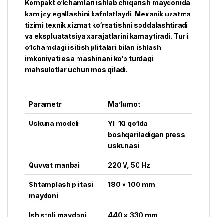
Kompakt o‘lchamlari ishlab chiqarish maydonida
kam joy egallashini kafolatlaydi. Mexanik uzatma
tizimi texnik xizmat ko‘rsatishni soddalashtiradi
va ekspluatatsiya xarajatlarini kamaytiradi. Turli
o‘lchamdagi isitish plitalari bilan ishlash
imkoniyati esa mashinani ko‘p turdagi
mahsulotlar uchun mos qiladi.
Parametr
Ma’lumot
Uskuna modeli
YI-1Q qo‘lda
boshqariladigan press
uskunasi
Quvvat manbai
220 V, 50 Hz
Shtamplash plitasi
180 × 100 mm
maydoni
Ish stoli maydoni
440 × 330 mm