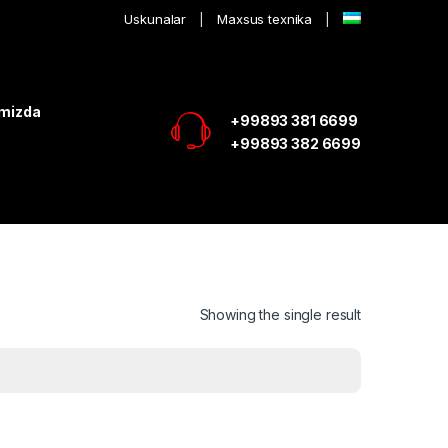
Uskunalar
Maxsus texnika
imizda
+99893 381 6699
+99893 382 6699
Showing the single result