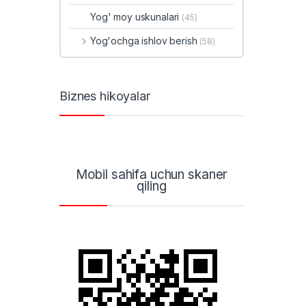
Yog' moy uskunalari
(45)
Yog'ochga ishlov berish
(58)
Biznes hikoyalar
Mobil sahifa uchun skaner
qiling