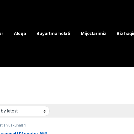
ar
Aloqa
Buyurtma holati
Mijozlarimiz
Biz haq
Q
tish uskunalari
ssional UV printer AFP-