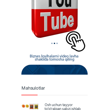
Mahsulotlar
Osh uchun tayyor
to‘g‘ralgan sabzi ishlab