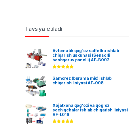
Tavsiya etiladi
Avtomatik qog`oz salfetka ishlab
chiqarish uskunasi (Sensorli
boshqaruv panelli) AF-B002
Rated
5.00
out of 5
Samorez (burama mix) ishlab
chiqarish liniyasi AF-008
Xojatxona qog'ozi va qog'oz
sochiqchalar ishlab chiqarish liniyasi
AF-L016
Rated
5.00