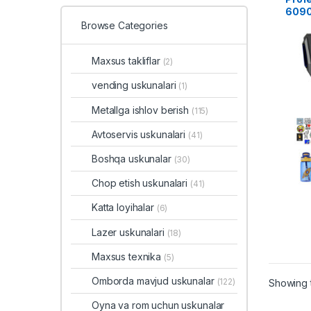
609
Browse Categories
Maxsus takliflar
(2)
vending uskunalari
(1)
Metallga ishlov berish
(115)
Avtoservis uskunalari
(41)
Boshqa uskunalar
(30)
Chop etish uskunalari
(41)
Katta loyihalar
(6)
Lazer uskunalari
(18)
Maxsus texnika
(5)
Omborda mavjud uskunalar
(122)
Showing t
Oyna va rom uchun uskunalar