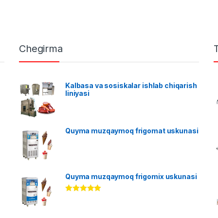
Chegirma
Kalbasa va sosiskalar ishlab chiqarish
liniyasi
Quyma muzqaymoq frigomat uskunasi
Quyma muzqaymoq frigomix uskunasi
Rated
5.00
out of 5