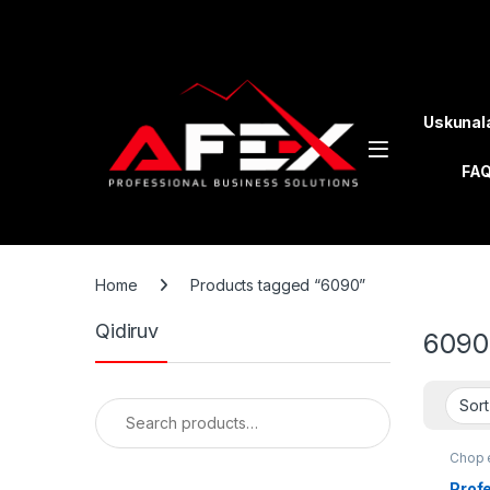
Skip to navigation
Skip to content
Uskunal
FA
Home
Products tagged “6090”
Qidiruv
6090
Search for:
Chop e
Profe