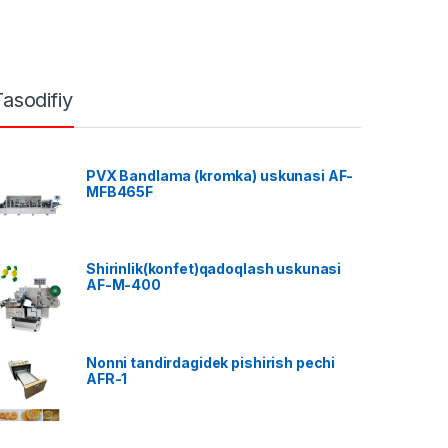
Tasodifiy
PVX Bandlama (kromka) uskunasi AF-
MFB465F
Shirinlik(konfet)qadoqlash uskunasi
AF-M-400
Nonni tandirdagidek pishirish pechi
AFR-1