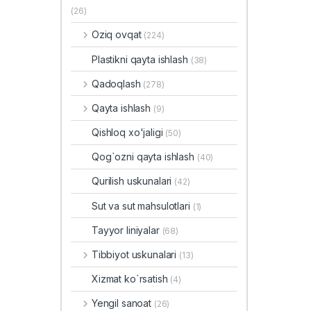
(26)
Oziq ovqat
(224)
Plastikni qayta ishlash
(38)
Qadoqlash
(278)
Qayta ishlash
(9)
Qishloq xo'jaligi
(50)
Qog`ozni qayta ishlash
(40)
Qurilish uskunalari
(42)
Sut va sut mahsulotlari
(1)
Tayyor liniyalar
(68)
Tibbiyot uskunalari
(13)
Xizmat ko`rsatish
(4)
Yengil sanoat
(26)