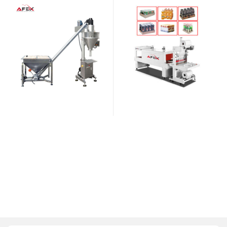
berish uskunasi
5