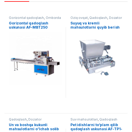
Gorizontal qadoqlash
,
Omborda
Oziq ovqat
,
Qadoqlash
,
Dozator
mavjud uskunalar
,
Qadoqlash
Gorizontal qadoqlash
Suyuq va kremli
uskunasi AF-MBT250
mahsulotlarni quyib berish
uskunasi
Qadoqlash
,
Dozator
Suv mahsulotlari
,
Qadoqlash
Un va boshqa kukunli
Pet idishlarni to’plam qilib
mahsulotlarni o’lchab solib
qadoqlash uskunasi AF-TP1-