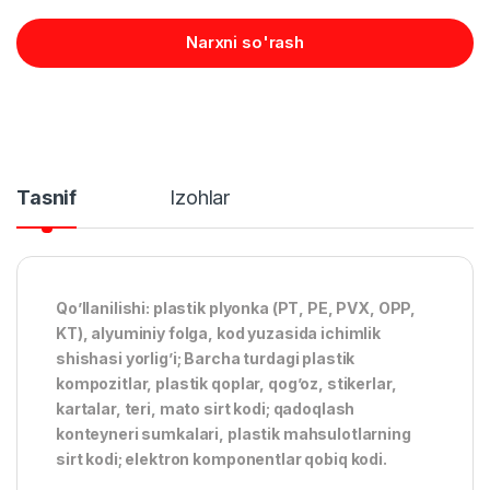
Narxni so'rash
Tasnif
Izohlar
Qo’llanilishi: plastik plyonka (PT, PE, PVX, OPP,
KT), alyuminiy folga, kod yuzasida ichimlik
shishasi yorlig’i; Barcha turdagi plastik
kompozitlar, plastik qoplar, qog’oz, stikerlar,
kartalar, teri, mato sirt kodi; qadoqlash
konteyneri sumkalari, plastik mahsulotlarning
sirt kodi; elektron komponentlar qobiq kodi.