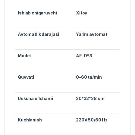
Ishlab chiqaruvchi
Xitoy
Avtomatlik darajasi
Yarim avtomat
Model
AF-DY3
Quvvati
0-60 ta/min
Uskuna o’lchami
20*32*28 sm
Kuchlanish
220V 50/60 Hz