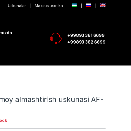
Uskunalar
Maxsus texnika
imizda
+99893 381 6699
+99893 382 6699
moy almashtirish uskunasi AF-
tock