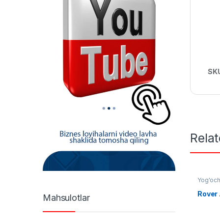
SK
Rela
Yog'och
Rover
Mahsulotlar