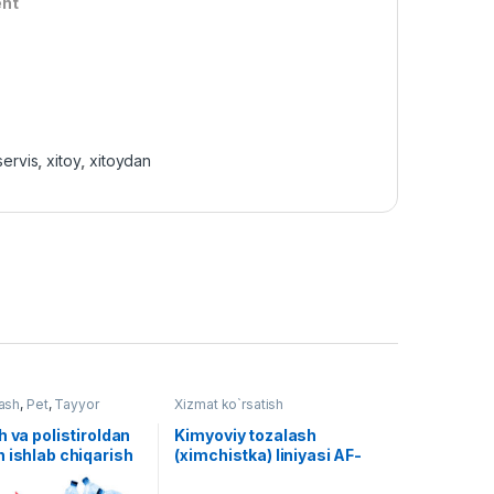
ent
servis
,
xitoy
,
xitoydan
lash
,
Pet
,
Tayyor
Xizmat ko`rsatish
h va polistiroldan
Kimyoviy tozalash
 ishlab chiqarish
(ximchistka) liniyasi AF-
L002