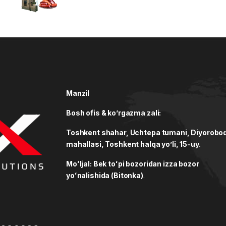
Manzil
Bosh ofis & ko’rgazma zali:
Toshkent shahar, Uchtepa tumani, Diyorobo
mahallasi, Toshkent halqa yo’li, 15-uy.
Moʻljal: Bek toʻpi bozoridan izza bozor
yoʻnalishida (Bitonka)
.