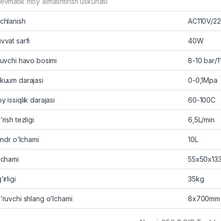
evmatik moy almashtirish uskunasi
chlanish
AC110V/2
vvat sarfi
40W
ruvchi havo bosimi
8-10 bar/
kuum darajasi
0-0,1Mpa
y issiqlik darajasi
60-100C
’rish tezligi
6,5L/min
lindr o’lchami
10L
lchami
55x50x13
irligi
35kg
’ruvchi shlang o’lchami
8x700mm