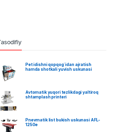
Tasodifiy
Pet idishni qopqog`idan ajratish
hamda shotkali yuvish uskunasi
Avtomatik yuqori tezlikdagi yaltiroq
shtamplash printeri
Pnevmatik list bukish uskunasi AFL-
1250e