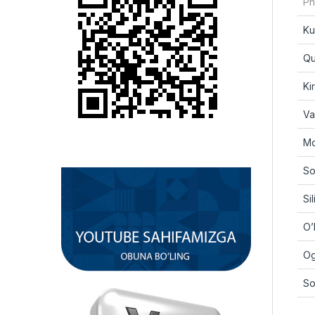
Pn
Ku
Qu
Ki
Va
Mo
So
Si
O’
Og’
So