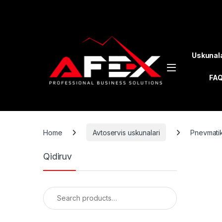
Skip to navigation
Skip to content
Uskunal
FA
Home
Avtoservis uskunalari
Pnevmatik
Qidiruv
Search for: