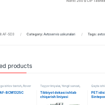
Narxi: 250 $ CIP Tashk
U:
AF-SD3
Category:
Avtoservis uskunalari
Tags:
avto
ted products
ga ishlov berish
,
Rover
Tayyor liniyalar
,
Yengil sanoat
,
Qayta ish
To'quv uskunalari
liniyalar
 AF-BCM1325C
Tibbiyot dokasi ishlab
PET idis
chiqarish liniyasi
Sintepon
(sterillanmagan) AF-L015
liniyasi