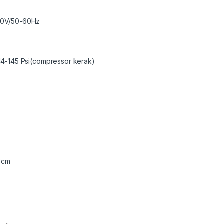
20V/50-60Hz
114-145 Psi(compressor kerak)
3cm