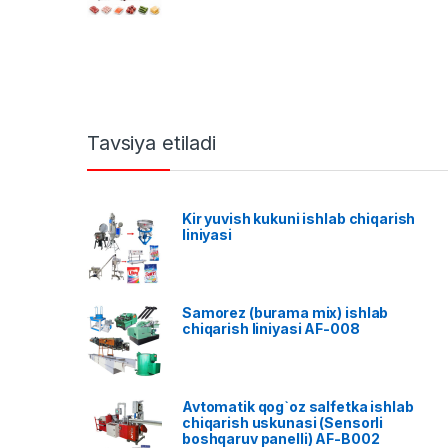
Tavsiya etiladi
Kir yuvish kukuni ishlab chiqarish
liniyasi
Samorez (burama mix) ishlab
chiqarish liniyasi AF-008
Avtomatik qog`oz salfetka ishlab
chiqarish uskunasi (Sensorli
boshqaruv panelli) AF-B002