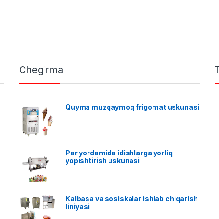
Chegirma
Quyma muzqaymoq frigomat uskunasi
Par yordamida idishlarga yorliq
yopishtirish uskunasi
Kalbasa va sosiskalar ishlab chiqarish
liniyasi