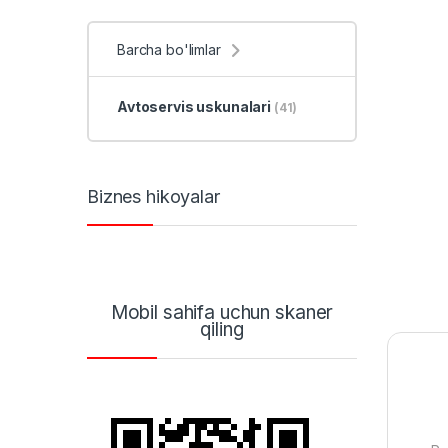
Barcha bo'limlar
Avtoservis uskunalari
(41)
Biznes hikoyalar
Mobil sahifa uchun skaner
qiling
K