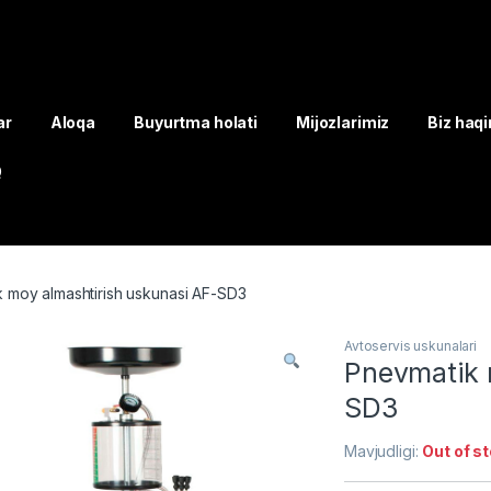
ar
Aloqa
Buyurtma holati
Mijozlarimiz
Biz haq
Q
 moy almashtirish uskunasi AF-SD3
Avtoservis uskunalari
Pnevmatik 
SD3
Mavjudligi:
Out of s