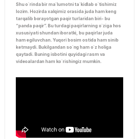
Shu o`rinda bir ma`lumotni ta`kidlab o`tishimiz
lozim. Hozirda xalqimiz orasida juda ham keng
tarqalib borayotgan paqir turlaridan biri- bu
“panda paqir”. Bu turdagi paqirlarning o`ziga hos
xususiyati shundan iboratki, bu paqirlar juda
ham egiluvchan. Yuqori bosim ostida ham sinib
ketmaydi. Bukilgandan so`ng ham o`z holiga
qaytadi. Buning isbotini quyidagi rasm va
videoalardan ham ko`rishingiz mumkin.