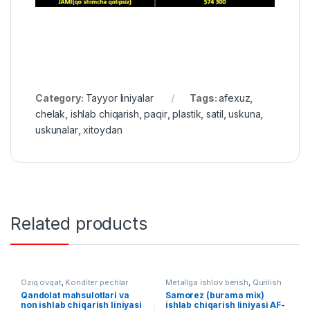
Category:
Tayyor liniyalar
Tags:
afexuz
,
chelak
,
ishlab chiqarish
,
paqir
,
plastik
,
satil
,
uskuna
,
uskunalar
,
xitoydan
Related products
Oziq ovqat
,
Konditer pechlar
Metallga ishlov berish
,
Qurilish
uskunalari
,
Tayyor liniyalar
Qandolat mahsulotlari va
Samorez (burama mix)
non ishlab chiqarish liniyasi
ishlab chiqarish liniyasi AF-