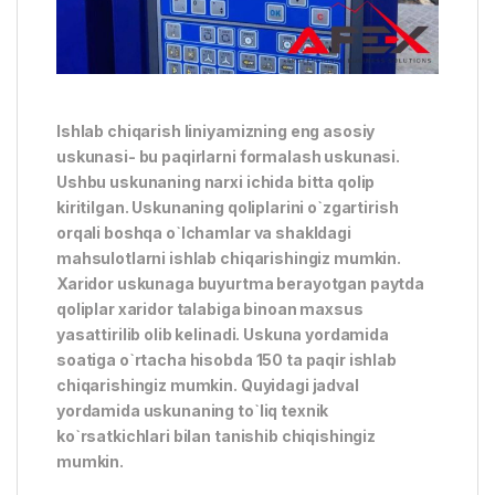
Ishlab chiqarish liniyamizning eng asosiy
uskunasi- bu paqirlarni formalash uskunasi.
Ushbu uskunaning narxi ichida bitta qolip
kiritilgan. Uskunaning qoliplarini o`zgartirish
orqali boshqa o`lchamlar va shakldagi
mahsulotlarni ishlab chiqarishingiz mumkin.
Xaridor uskunaga buyurtma berayotgan paytda
qoliplar xaridor talabiga binoan maxsus
yasattirilib olib kelinadi. Uskuna yordamida
soatiga o`rtacha hisobda 150 ta paqir ishlab
chiqarishingiz mumkin. Quyidagi jadval
yordamida uskunaning to`liq texnik
ko`rsatkichlari bilan tanishib chiqishingiz
mumkin.