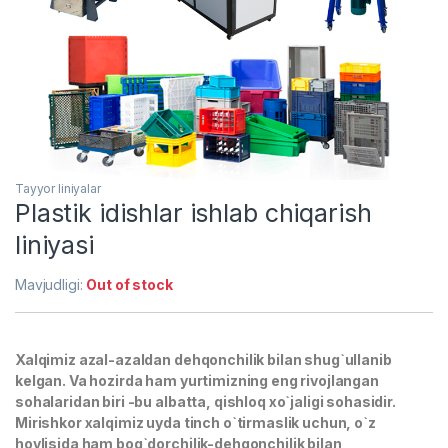
Tayyor liniyalar
Plastik idishlar ishlab chiqarish
liniyasi
Mavjudligi:
Out of stock
Xalqimiz azal-azaldan dehqonchilik bilan shug`ullanib
kelgan. Va hozirda ham yurtimizning eng rivojlangan
sohalaridan biri -bu albatta, qishloq xo`jaligi sohasidir.
Mirishkor xalqimiz uyda tinch o`tirmaslik uchun, o`z
hovlisida ham bog`dorchilik-dehqonchilik bilan