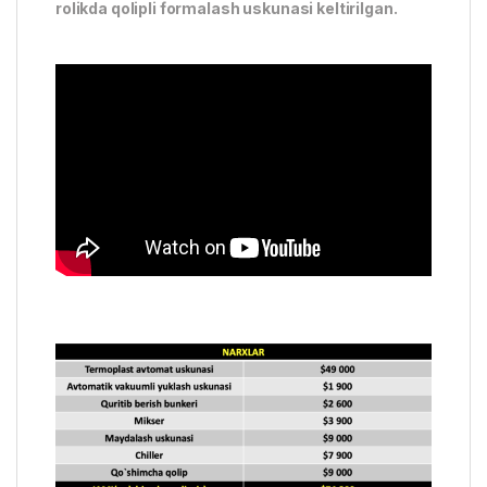
rolikda qolipli formalash uskunasi keltirilgan.