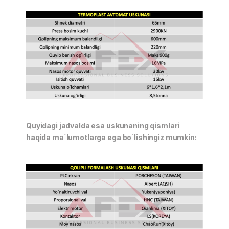
Quyidagi jadvalda esa uskunaning qismlari
haqida ma`lumotlarga ega bo`lishingiz mumkin: