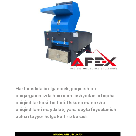
Har bir ishda bo`lganidek, paqir ishlab
chiqarganimizda ham xom-ashyodan ortiqcha
chiqindilar hosil bo`ladi. Uskuna mana shu
chiqindilarni maydalab, yana qayta foydalanish
uchun tayyor holga keltirib beradi.