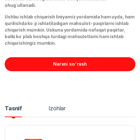
shug`ullanadi.
Ushbu ishlab chiqarish liniyamiz yordamida ham uyda, ham
qurilishda ko`p ishlatiladigan mahsulot- paqirlarni ishlab
chiqarish mumkin. Uskuna yordamida nafaqat paqirlar,
balki ko`plab boshqa turdagi mahsulotlarni ham ishlab
chiqarishingiz mumkin.
Narxni so'rash
Tasnif
Izohlar