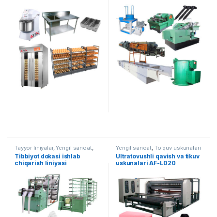
AF-L006
008
Tayyor liniyalar
,
Yengil sanoat
,
Yengil sanoat
,
To'quv uskunalari
To'quv uskunalari
Tibbiyot dokasi ishlab
Ultratovushli qavish va tikuv
chiqarish liniyasi
uskunalari AF-L020
(sterillanmagan) AF-L015