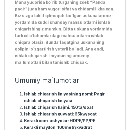
Mana yuqorida ko`rib turganingizdek “Panda
paqir” juda ham yuqori sifat va chidamlilikka ega.
Biz sizga taklif qilmoqchi bo`lgan uskunalarimiz
yordamida xuddi shunday mahsulotlarni ishlab
chiqarishingiz mumkin. Bitta uskuna yordamida
turli xil o`lchamlardagi mahsulotlarni ishlab
chiqara olasiz. Bunda faqatgina uskunaning
qolipini o`zgartirish yetarli bo`ladi. Ana endi,
ishlab chiqarish liniyasining umumiy
ma`lumotlari bilan tanishib chiqsak.
Umumiy ma`lumotlar
Ishlab chiqarish liniyasining nomi: Paqir
ishlab chiqarish liniyasi
Ishlab chiqarish hajmi: 150ta/soat
Ishlab chiqarish quvvati: 65kw/soat
Kerakli xom-ashyolar: HDPE/PP/PE
Kerakli maydon: 100metr/kvadrat