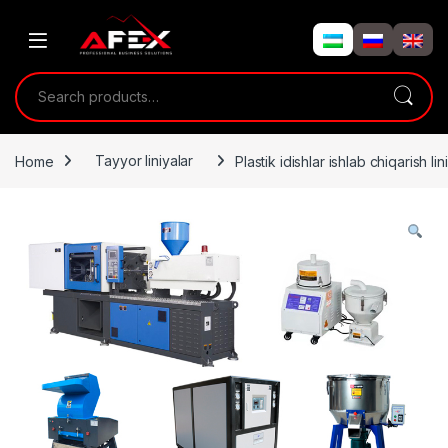
Skip to navigation
Skip to content
Search for:
Home
Tayyor liniyalar
Plastik idishlar ishlab chiqarish lin