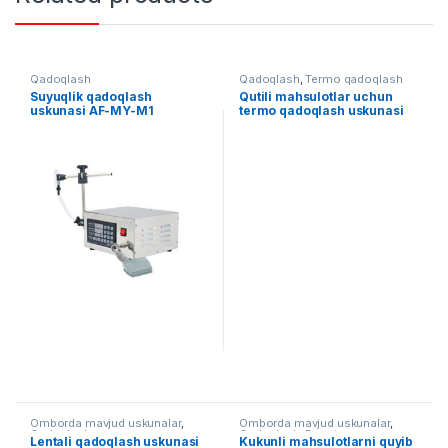
Qadoqlash
Qadoqlash
,
Termo qadoqlash
Suyuqlik qadoqlash
Qutili mahsulotlar uchun
uskunasi AF-MY-M1
termo qadoqlash uskunasi
AF-RM-5540
Omborda mavjud uskunalar
,
Omborda mavjud uskunalar
,
Qadoqlash
Qadoqlash
,
Dozator
Lentali qadoqlash uskunasi
Kukunli mahsulotlarni quyib