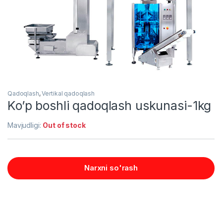
Qadoqlash
,
Vertikal qadoqlash
Ko’p boshli qadoqlash uskunasi-1kg
Mavjudligi:
Out of stock
Narxni so'rash