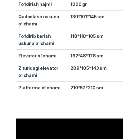
To’ldirish hajmi
1000 gr
Qadoqlash uskuna
130*101*145 sm
o’lchami
To’ldirib berish
118
*118*105 sm
uskuna o’lchami
Elevator o’lchami
162*48*178 sm
Z turidagi elevator
209*105*143 sm
o’lchami
Platforma o’lchami
210*52*210 sm