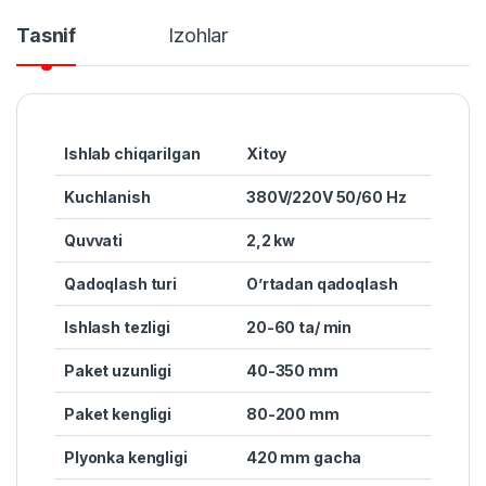
Tasnif
Izohlar
Ishlab chiqarilgan
Xitoy
Kuchlanish
380V/220V 50/60 Hz
Quvvat
i
2,2 kw
Qadoqlash turi
O’rtadan qadoqlash
Ishlash tezligi
20-60 ta/ min
Paket uzunligi
40-350 mm
Paket kengligi
80-200 mm
Plyonka kengligi
420 mm gacha