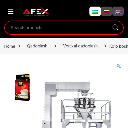
Skip to navigation
Skip to content
Search for:
Home
Qadoqlash
Vertikal qadoqlash
Ko’p bosh