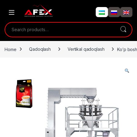
Skip to navigation
Skip to content
Search for:
Home
Qadoqlash
Vertikal qadoqlash
Ko’p bosh