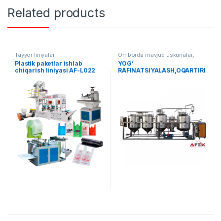
Related products
Tayyor liniyalar
Omborda mavjud uskunalar
,
Yog' moy uskunalari
Plastik paketlar ishlab
YOG’
chiqarish liniyasi AF-L022
RAFINATSIYALASH,OQARTIRI
SH VA DEZODORATSIYALASH
USKUNASI GL-1500