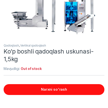
Qadoqlash
,
Vertikal qadoqlash
Ko’p boshli qadoqlash uskunasi-
1,5kg
Mavjudligi:
Out of stock
Narxni so'rash