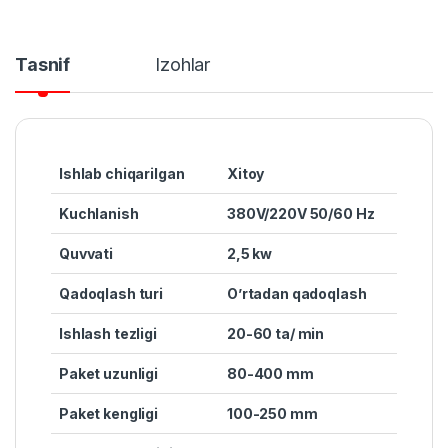
Tasnif
Izohlar
Ishlab chiqarilgan
Xitoy
Kuchlanish
380V/220V 50/60 Hz
Quvvat
i
2,5 kw
Qadoqlash turi
O’rtadan qadoqlash
Ishlash tezligi
20-60 ta/ min
Paket uzunligi
80-400 mm
Paket kengligi
100-250 mm