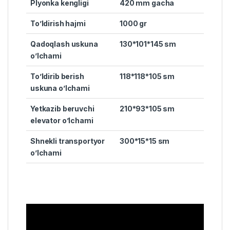
Plyonka kengligi
420 mm gacha
To’ldirish hajmi
1000 gr
Qadoqlash uskuna
130*101*145 sm
o’lchami
To’ldirib berish
118
*118*105 sm
uskuna o’lchami
Yetkazib beruvchi
210*93*105 sm
elevator o’lchami
Shnekli transportyor
300*15*15 sm
o’lchami