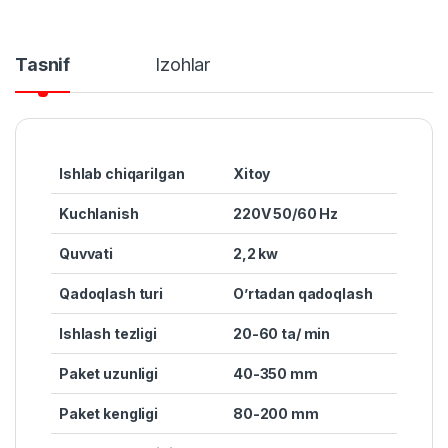
Tasnif
Izohlar
Ishlab chiqarilgan
Xitoy
Kuchlanish
220V 50/60 Hz
Quvvat
i
2,2 kw
Qadoqlash turi
O’rtadan qadoqlash
Ishlash tezligi
20-60 ta/ min
Paket uzunligi
40-350 mm
Paket kengligi
80-200 mm