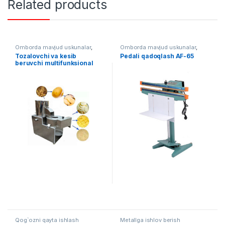
Related products
Omborda mavjud uskunalar
,
Omborda mavjud uskunalar
,
Oziq ovqat
Qadoqlash
,
Qo'lda qadoqlash
Tozalovchi va kesib
Pedali qadoqlash AF-65
beruvchi multifunksional
uskuna
Qog`ozni qayta ishlash
Metallga ishlov berish