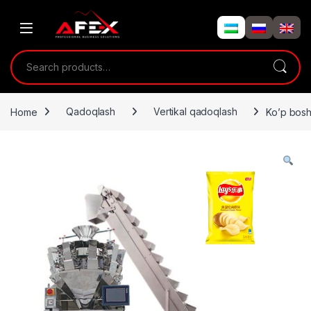
Skip to navigation
Skip to content
Search for:
Home
Qadoqlash
Vertikal qadoqlash
Ko’p bosh