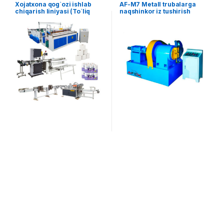
Xojatxona qog`ozi ishlab
AF-M7 Metall trubalarga
chiqarish liniyasi (To`liq
naqshinkor iz tushirish
avtomat)
uskunasi