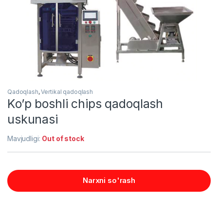
Qadoqlash
,
Vertikal qadoqlash
Ko’p boshli chips qadoqlash
uskunasi
Mavjudligi:
Out of stock
Narxni so'rash