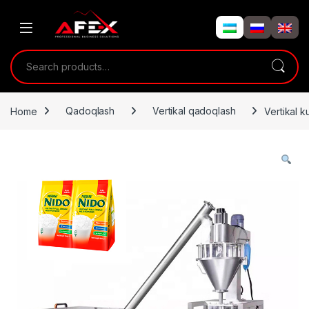
Skip to navigation
Skip to content
Search for:
Home
Qadoqlash
Vertikal qadoqlash
Vertikal 