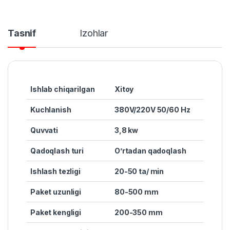
Tasnif
Izohlar
Ishlab chiqarilgan
Xitoy
Kuchlanish
380V/220V 50/60 Hz
Quvvat
i
3,8 kw
Qadoqlash turi
O’rtadan qadoqlash
Ishlash tezligi
20-50 ta/ min
Paket uzunligi
80-500 mm
Paket kengligi
200-350 mm