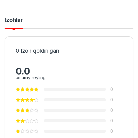
Izohlar
0 Izoh qoldirilgan
0.0
umumiy reyting
0
0
0
0
0