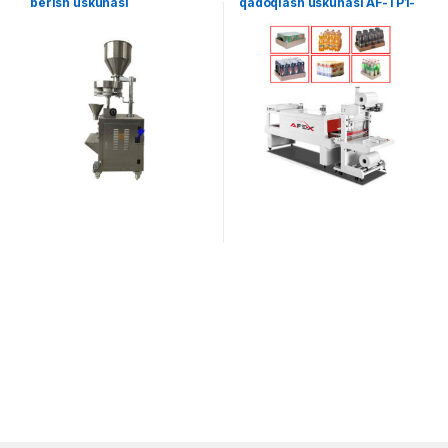
berish uskunasi
qadoqlash uskunasi AF-TP1-
5