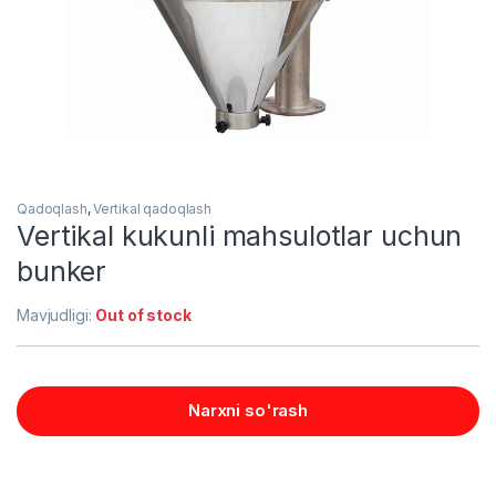
Qadoqlash
,
Vertikal qadoqlash
Vertikal kukunli mahsulotlar uchun
bunker
Mavjudligi:
Out of stock
Narxni so'rash