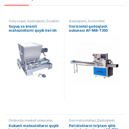
Oziq ovqat
,
Qadoqlash
,
Dozator
Qadoqlash
,
Gorizontal
qadoqlash
Suyuq va kremli
Gorizontal qadoqlash
mahsulotlarni quyib berish
uskunasi AF-MB-T350
uskunasi
Omborda mavjud uskunalar
,
Suv mahsulotlari
,
Qadoqlash
Qadoqlash
,
Dozator
Kukunli mahsulotlarni quyib
Pet idishlarni to’plam qilib