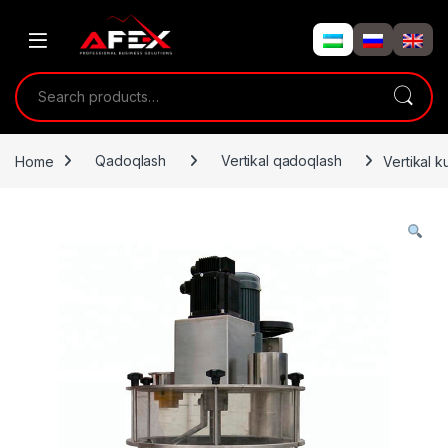
Skip to navigation
Skip to content
Search for:
Home
Qadoqlash
Vertikal qadoqlash
Vertikal 