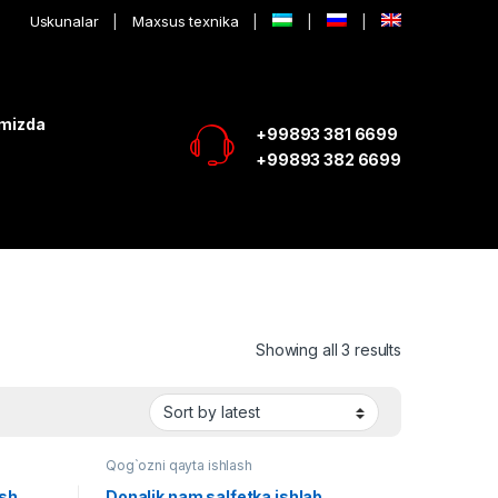
Uskunalar
Maxsus texnika
imizda
+99893 381 6699
+99893 382 6699
Showing all 3 results
Qog`ozni qayta ishlash
ish
Donalik nam salfetka ishlab