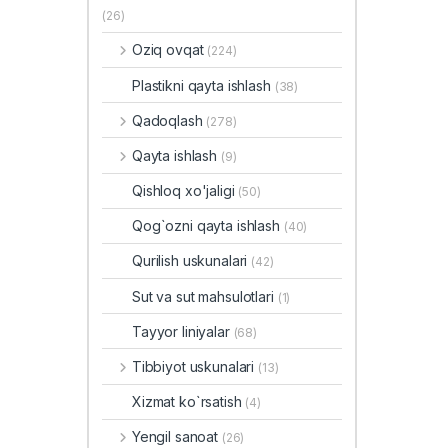
(26)
Oziq ovqat
(224)
Plastikni qayta ishlash
(38)
Qadoqlash
(278)
Qayta ishlash
(9)
Qishloq xo'jaligi
(50)
Qog`ozni qayta ishlash
(40)
Qurilish uskunalari
(42)
Sut va sut mahsulotlari
(1)
Tayyor liniyalar
(68)
Tibbiyot uskunalari
(13)
Xizmat ko`rsatish
(4)
Yengil sanoat
(26)