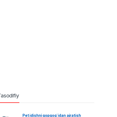
Tasodifiy
Pet idishni qopqog`idan ajratish