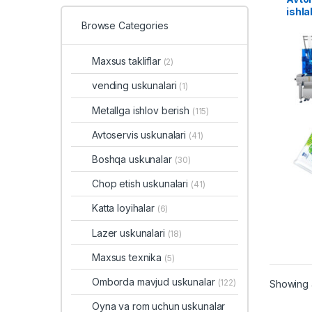
ishla
donal
Browse Categories
Maxsus takliflar
(2)
vending uskunalari
(1)
Metallga ishlov berish
(115)
Avtoservis uskunalari
(41)
Boshqa uskunalar
(30)
Chop etish uskunalari
(41)
Katta loyihalar
(6)
Lazer uskunalari
(18)
Maxsus texnika
(5)
Omborda mavjud uskunalar
(122)
Showing a
Oyna va rom uchun uskunalar