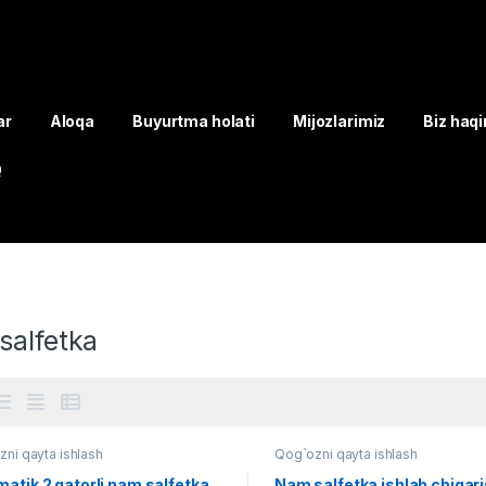
ar
Aloqa
Buyurtma holati
Mijozlarimiz
Biz haq
Q
salfetka
ni qayta ishlash
Qog`ozni qayta ishlash
atik 2 qatorli nam salfetka
Nam salfetka ishlab chiqar