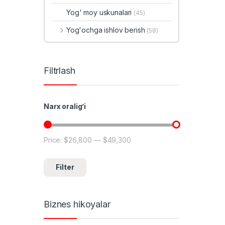
Yog' moy uskunalari
(45)
Yog'ochga ishlov berish
(58)
Filtrlash
Narx oralig’i
Price:
$26,800
—
$49,300
Min price
Max price
Filter
Biznes hikoyalar