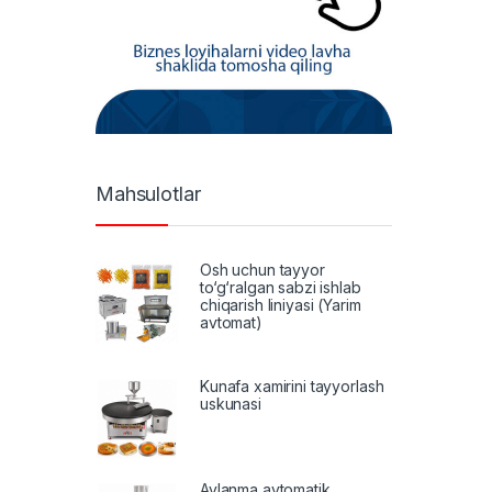
Mahsulotlar
Osh uchun tayyor
to‘g‘ralgan sabzi ishlab
chiqarish liniyasi (Yarim
avtomat)
Kunafa xamirini tayyorlash
uskunasi
Aylanma avtomatik