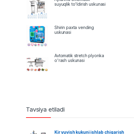
suyuqlik to'ldirish uskunasi
Shirin paxta vending
uskunasi
Avtomatik stretch plyonka
o'rash uskunasi
Tavsiya etiladi
Kir yuvish kukuni ishlab chiqarish