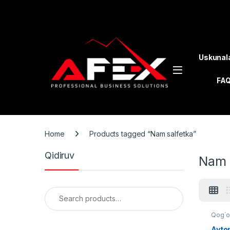
Skip to navigation
Skip to content
Uskunal
FA
Home
Products tagged “Nam salfetka”
Qidiruv
Nam 
Search for:
Qog`oz
Avtom