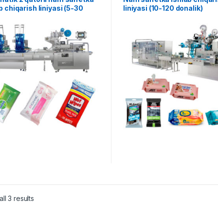
b chiqarish liniyasi (5-30
liniyasi (10-120 donalik)
ik)
ll 3 results