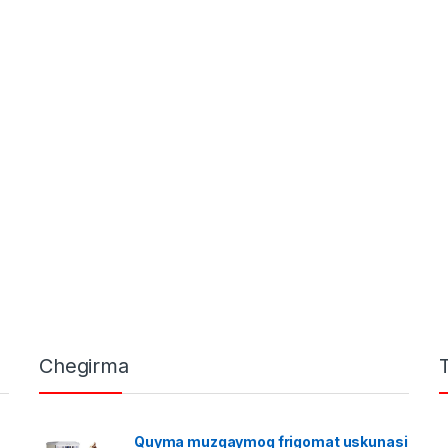
Chegirma
Quyma muzqaymoq frigomat uskunasi