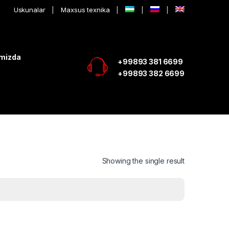
Uskunalar
Maxsus texnika
imizda
+99893 381 6699
+99893 382 6699
Showing the single result