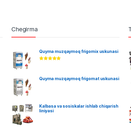
Chegirma
Quyma muzqaymoq frigomix uskunasi
Rated
5.00
out of 5
Quyma muzqaymoq frigomat uskunasi
Kalbasa va sosiskalar ishlab chiqarish
liniyasi