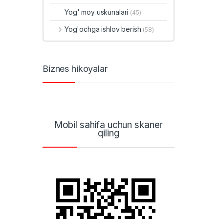
Yog' moy uskunalari
(45)
Yog'ochga ishlov berish
(58)
Biznes hikoyalar
Mobil sahifa uchun skaner
qiling