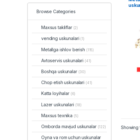
usku
Browse Categories
Maxsus takliflar
(2)
vending uskunalari
(1)
Metallga ishlov berish
(115)
Avtoservis uskunalari
(41)
Boshqa uskunalar
(30)
Chop etish uskunalari
(41)
Katta loyihalar
(6)
Lazer uskunalari
(18)
Maxsus texnika
(5)
Omborda mavjud uskunalar
(122)
Showing t
Oyna va rom uchun uskunalar