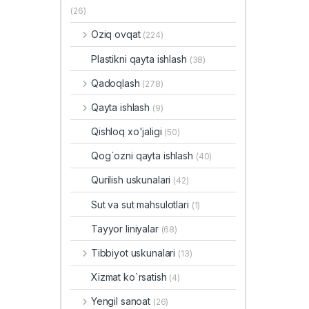
(26)
Oziq ovqat
(224)
Plastikni qayta ishlash
(38)
Qadoqlash
(278)
Qayta ishlash
(9)
Qishloq xo'jaligi
(50)
Qog`ozni qayta ishlash
(40)
Qurilish uskunalari
(42)
Sut va sut mahsulotlari
(1)
Tayyor liniyalar
(68)
Tibbiyot uskunalari
(13)
Xizmat ko`rsatish
(4)
Yengil sanoat
(26)