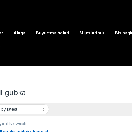
ar
Aloqa
Buyurtma holati
Mijozlarimiz
Biz haq
Q
ll gubka
ga ishlov berish
l gubka ishlab chiqarish