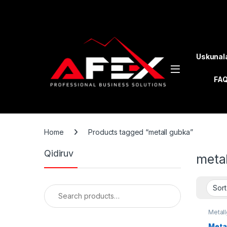
Skip to navigation
Skip to content
Uskunal
FA
Home
Products tagged “metall gubka”
Qidiruv
meta
Search for:
Metall
Metal