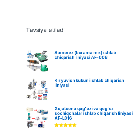
Tavsiya etiladi
Samorez (burama mix) ishlab
chiqarish liniyasi AF-008
Kir yuvish kukuni ishlab chiqarish
liniyasi
Xojatxona qog'ozi va qog'oz
sochiqchalar ishlab chiqarish liniyasi
AF-L016
Rated
5.00