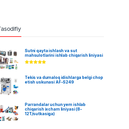
Tasodifiy
Sutni qayta ishlash va sut
mahsulotlarini ishlab chiqarish liniyasi
Rated
5.00
out of 5
Tekis va dumaloq idishlarga belgi chop
etish uskunasi AF-S249
Parrandalar uchun yem ishlab
chiqarish ixcham liniyasi (8-
12T/sutkasiga)