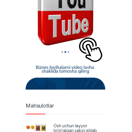
Mahsulotlar
Osh uchun tayyor
to‘g‘ralgan sabzi ishlab