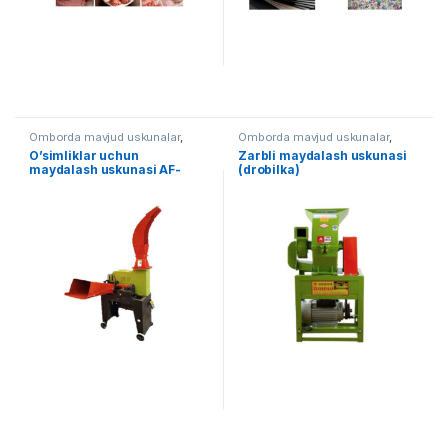
Omborda mavjud uskunalar
,
Omborda mavjud uskunalar
,
Qishloq xo'jaligi
Qishloq xo'jaligi
O’simliklar uchun
Zarbli maydalash uskunasi
maydalash uskunasi AF-
(drobilka)
1000