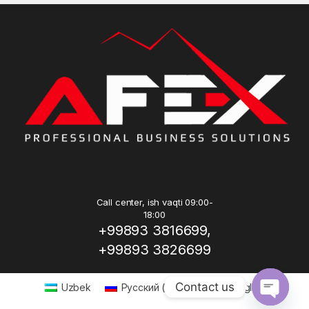
Call center, ish vaqti 09:00-
18:00
+99893 3816699,
+99893 3826699
Contact us
Uzbek
Русский
(
Russian
)
English