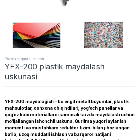
Plastikni qayta ishlash
YFX-200 plastik maydalash
uskunasi
YFX-200 maydalagich – bu engil metall buyumlar, plastik
mahsulotlar, oshxona chiqindilari, yog‘och panellar va
qog‘oz kabi materiallarni samarali tarzda maydalash uchun
mo‘ljallangan ishonchli uskuna. Qurilma yuqori aylanish
momenti va mustahkam reduktor tizimi bilan jihozlangan
bo‘lib, uzoq muddatli ishlash va barqaror natijani