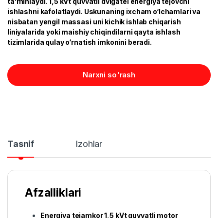
ta’minlaydi. 1,5 kVt quvvatli dvigatel energiya tejovchi
ishlashni kafolatlaydi. Uskunaning ixcham o‘lchamlari va
nisbatan yengil massasi uni kichik ishlab chiqarish
liniyalarida yoki maishiy chiqindilarni qayta ishlash
tizimlarida qulay o‘rnatish imkonini beradi.
Narxni so'rash
Tasnif
Izohlar
Afzalliklari
Energiya tejamkor 1,5 kVt quvvatli motor