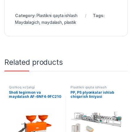
Category:
Plastikni qayta ishlash
Tags:
Maydalagich
,
maydalash
,
plastik
Related products
Qishloq xo'jaligi
Plastikni qayta ishlash
Sholi tegirmon va
PP, PS plyonkalar ishlab
maydalash AF-6NF4-9FC21G
chiqarish liniyasi