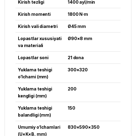
Kirish tezligi
1400 ayl/min
Kirish momenti
1800 N·m
Kirish vali diametri
Ø45 mm
Lopastlar xususiyati
Ø90×8 mm
va materiali
Lopastlar soni
21 dona
Yuklama teshigi
300×320
o‘lchami (mm)
Yuklama teshigi
200
kengligi (mm)
Yuklama teshigi
150
balandligi (mm)
Umumiy o‘lchamlari
830×590×350
(U×K×B, mm)