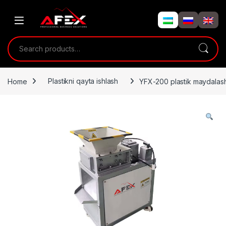
Skip to navigation
Skip to content
Search for:
Home
Plastikni qayta ishlash
YFX-200 plastik maydalas