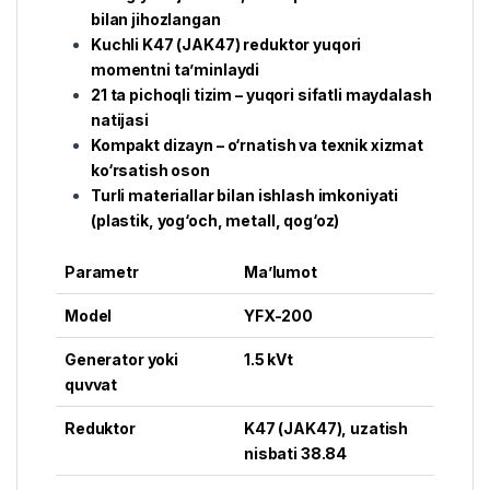
bilan jihozlangan
Kuchli K47 (JAK47) reduktor yuqori
momentni ta’minlaydi
21 ta pichoqli tizim – yuqori sifatli maydalash
natijasi
Kompakt dizayn – o‘rnatish va texnik xizmat
ko‘rsatish oson
Turli materiallar bilan ishlash imkoniyati
(plastik, yog‘och, metall, qog‘oz)
Parametr
Ma’lumot
Model
YFX-200
Generator yoki
1.5 kVt
quvvat
Reduktor
K47 (JAK47), uzatish
nisbati 38.84