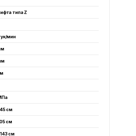
ифта типа Z
тук/мин
мм
мм
мм
МПа
145 см
105 см
143 см