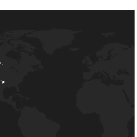
а,
’pi