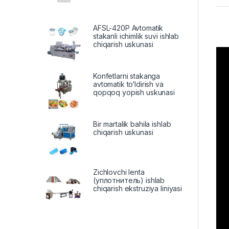
AFSL-420P Avtomatik
stakanli ichimlik suvi ishlab
chiqarish uskunasi
Konfetlarni stakanga
avtomatik to‘ldirish va
qopqoq yopish uskunasi
Bir martalik bahila ishlab
chiqarish uskunasi
Zichlovchi lenta
(уплотнитель) ishlab
chiqarish ekstruziya liniyasi