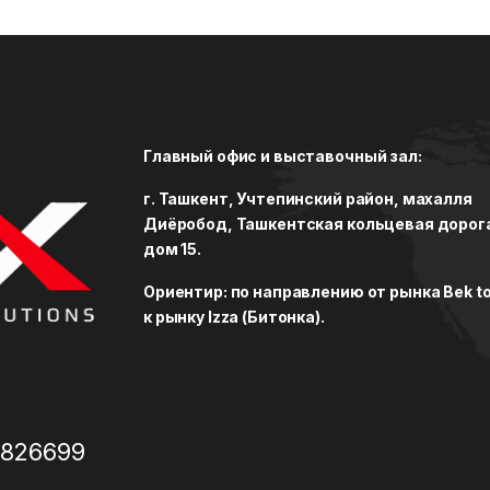
Главный офис и выставочный зал:
г. Ташкент, Учтепинский район, махалля
Диёробод, Ташкентская кольцевая дорог
дом 15.
Ориентир: по направлению от рынка Bek to
к рынку Izza (Битонка).
3826699