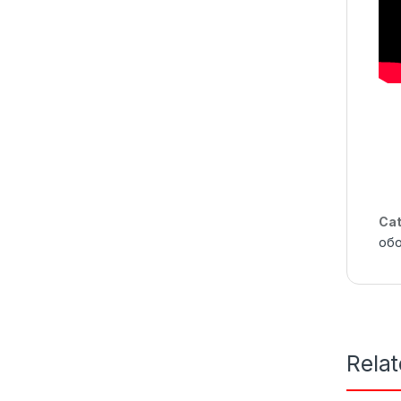
Cat
об
Rela