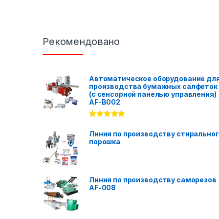
Рекомендовано
Автоматическое оборудование дл
производства бумажных салфеток
(с сенсорной панелью управления)
AF-B002
Rated
5.00
out of 5
Линия по производству стирально
порошка
Линия по производству саморезов
AF-008