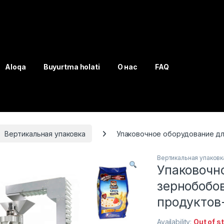
Aloqa
Buyurtma holati
О нас
FAQ
Вертикальная упаковка
Упаковочное оборудование дл
Вертикальная упаковк
Упаковочн
зернобобо
продуктов-
Availability:
Out of s