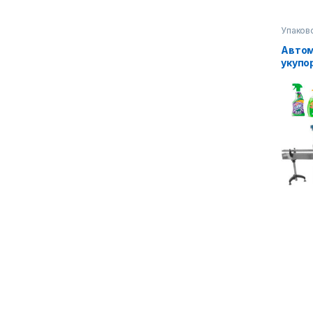
Упаков
Автом
укупо
обору
конве