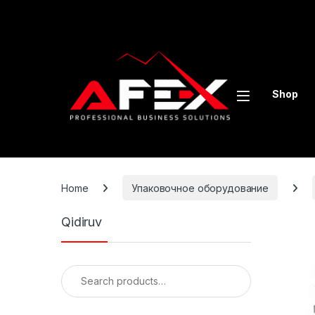
Skip to navigation
Skip to content
Shop
Home
Упаковочное оборудование
Qidiruv
Search for: