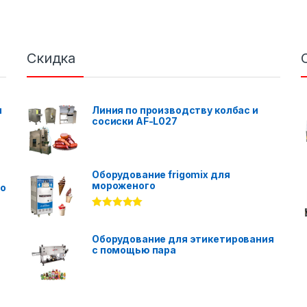
Скидка
я
Линия по производству колбас и
сосиски AF-L027
Оборудование frigomix для
мороженого
го
Rated
5.00
out of 5
Оборудование для этикетирования
с помощью пара