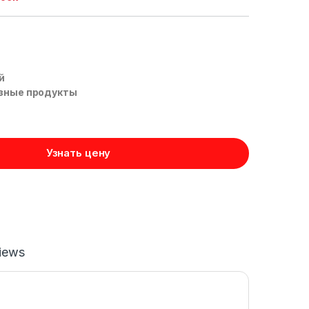
й
зные продукты
Узнать цену
iews