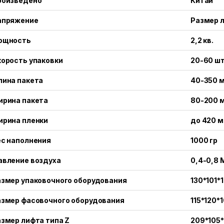
роизведено
Китай
апряжение
Размер л
ощность
2,2 кв.
орость упаковки
20-60 ш
лина пакета
40-350 
ирина пакета
80-200 
ирина пленки
до 420 
ес наполнения
1000 гр
авление воздуха
0,4-0,8 
змер упаковочного оборудования
130*101*
азмер фасовочного оборудования
115*120*
змер лифта типа Z
209*105*