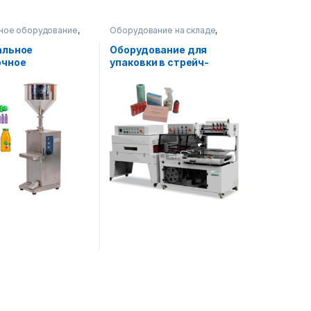
ное оборудование
,
Оборудование на складе
,
рное оборудование
Упаковочное оборудование
альное
Оборудование для
очное
упаковки в стрейч-
рное)
пленку AF-R350
ование