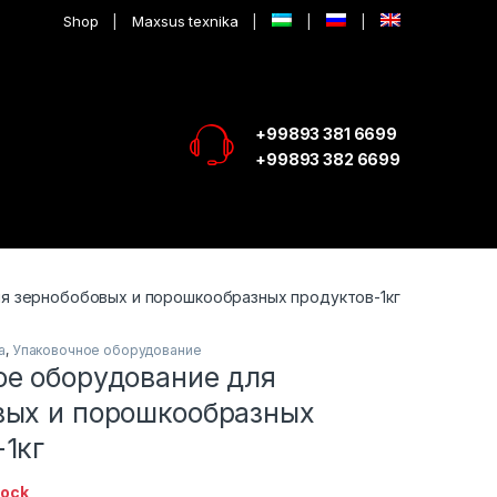
Shop
Maxsus texnika
+99893 381 6699
+99893 382 6699
я зернобобовых и порошкообразных продуктов-1кг
а
,
Упаковочное оборудование
ое оборудование для
вых и порошкообразных
1кг
tock