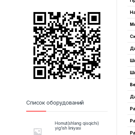
П
Н
М
Ск
Д
Ш
Ш
В
Д
Список оборудований
Ра
Р
Homut(shlang qisqichi)
yig‘ish liniyasi
Ра