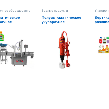
очное оборудование
Водные продукты
,
Упаковоч
Упаковочное оборудование
Диспенсе
атическое
Полуавтоматическое
Вертик
рочное
укупорочное
разлив
дование с
оборудование
(дозато
йером
оборуд