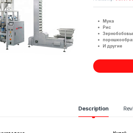
Мука
Рис
Зернобобовы
порошкообра
И другие
Description
Rev