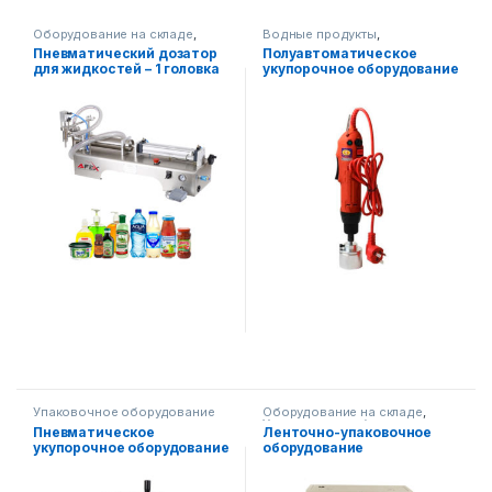
Оборудование на складе
,
Водные продукты
,
Упаковочное оборудование
,
Упаковочное оборудование
Пневматический дозатор
Полуавтоматическое
Диспенсерное оборудование
для жидкостей – 1 головка
укупорочное оборудование
Упаковочное оборудование
Оборудование на складе
,
Упаковочное оборудование
Пневматическое
Ленточно-упаковочное
укупорочное оборудование
оборудование
для парфюмерной
(вертикальное)
продукции