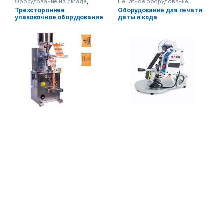
Оборудование на складе
,
Печатное оборудование
,
Упаковочное оборудование
,
Оборудование на складе
,
Трехстороннее
Оборудование для печати
Вертикальная упаковка
Упаковочное оборудование
упаковочное оборудование
даты и кода
(полуавтоматическое)