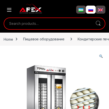
Skip to navigation
Skip to content
Search for:
Home
Пищевое оборудование
Кондитерские печ