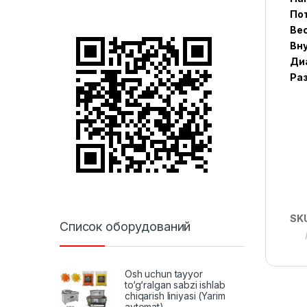
Пот
Вес
Вну
Ди
Ра
SK
Список оборудований
Osh uchun tayyor
to‘g‘ralgan sabzi ishlab
chiqarish liniyasi (Yarim
avtomat)