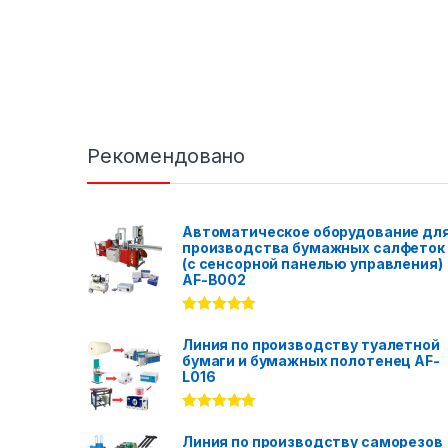
Рекомендовано
Автоматическое оборудование дл
производства бумажных салфеток
(с сенсорной панелью управления)
AF-B002
Rated
5.00
out of 5
Линия по производству туалетной
бумаги и бумажных полотенец AF-
L016
Rated
5.00
out of 5
Линия по производству саморезов