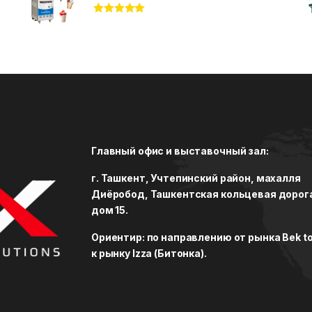
Rated
5.00
out of 5
Главный офис и выставочный зал:
г. Ташкент, Учтепинский район, махалля
Диёробод, Ташкентская кольцевая дорог
дом 15.
Ориентир: по направлению от рынка Bek to
к рынку Izza (Битонка).