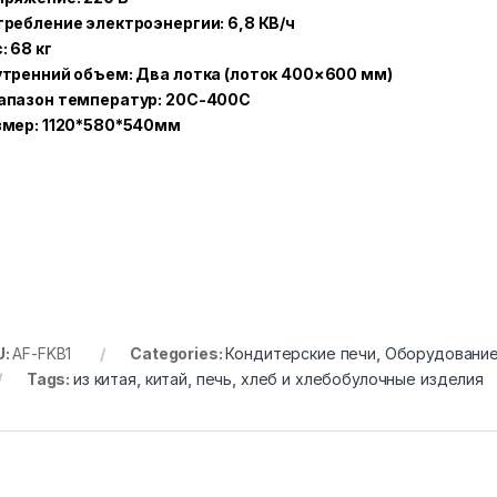
ребление электроэнергии: 6,8 КВ/ч
: 68 кг
тренний объем: Два лотка (лоток 400×600 мм)
апазон температур: 20C-400C
змер: 1120*580*540мм
U:
AF-FKB1
Categories:
Кондитерские печи
,
Оборудование
Tags:
из китая
,
китай
,
печь
,
хлеб и хлебобулочные изделия