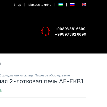
Shop
Maxsus texnika
+99893 381 6699
+99893 382 6699
1
борудование на складе
,
Пищевое оборудование
ая 2-лотковая печь AF-FKB1
k