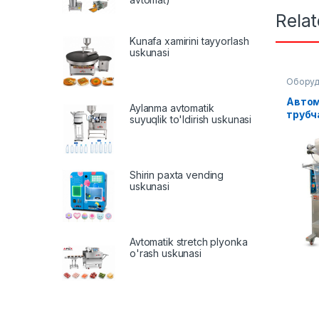
Rela
Kunafa xamirini tayyorlash
uskunasi
Оборуд
Упаков
Вертик
Автом
Aylanma avtomatik
трубч
suyuqlik to'ldirish uskunasi
обору
упако
жидки
Shirin paxta vending
uskunasi
Avtomatik stretch plyonka
o'rash uskunasi