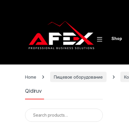
Skip to navigation
Skip to content
Shop
Home
Пищевое оборудование
Ко
Qidiruv
Search for: