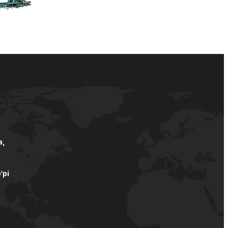
а,
’pi