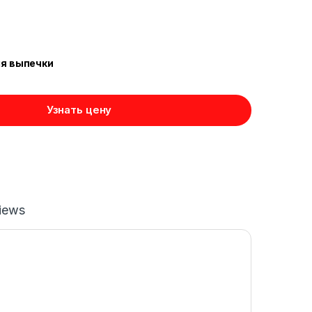
ля выпечки
Узнать цену
iews