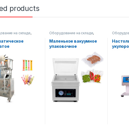
ted products
ование на складе
,
Оборудование на складе
,
Оборудов
очное оборудование
,
Упаковочное оборудование
Водные п
альная упаковка
Упаковоч
атическое
Маленькое вакуумное
Настол
атое
упаковочное
укупор
дование для
оборудование AF-G-260
оборуд
вки вертикальных
х продуктов