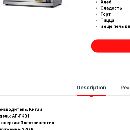
Хлеб
Сладость
Торт
Пицца
и еще печь д
Description
Rev
оизводитель: Китай
ель: AF-FKB1
 энергии: Электричество
ряжение: 220 В