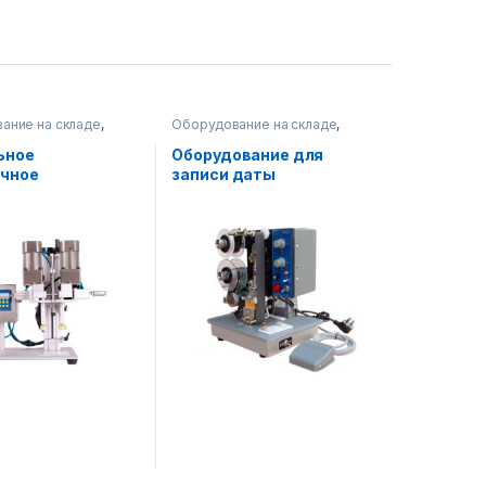
ание на складе
,
Оборудование на складе
,
родукты
,
Печатное оборудование
,
ное оборудование
Упаковочное оборудование
ьное
Оборудование для
очное
записи даты
ование