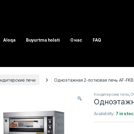
Aloqa
Buyurtma holati
О нас
FAQ
ндитерские печи
Одноэтажная 2-лотковая печь AF-FKB
Кондитерские печи
,
О
Одноэтажн
Availability:
7 in stoc