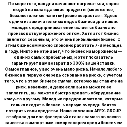
По мере того, как дни начинают нагреваться, спрос
людей на охлаждающие продукты (мороженое,
безалкогольные напитки) резко возрастает. Здесь
одним из замечательных видов бизнеса для наших
молодых предпринимателей является бизнес по
производству мороженого оптом. Хотя этот бизнес
является сезонным, это очень прибыльный бизнес. С
этим бизнесом можно спокойно работать 7-8 месяцев
в году. Никто не отрицает, что бизнес на мороженом —
один из самых прибыльных, и этот показатель
гарантирует вам возврат до 300% вашей ставки.
Самое главное, у вас очень мало риска. Начало любого
бизнеса в первую очередь основано на риске, с учетом
того, что в этом бизнесе сумма, которую вы ставите на
риск, невелика, и даже если вы не можете ее
заплатить, вы можете быстро продать оборудование
кому-то другому. Молодые предприниматели, которые
только входят в бизнес, в первую очередь боятся
потерять свои средства. Наша компания AFEX-GROUP
отобрала для вас фрезерный станок самого высокого
качества с импортным компрессором среди более чем