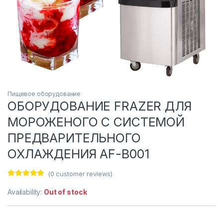
Пищевое оборудование
ОБОРУДОВАНИЕ FRAZER ДЛЯ
МОРОЖЕНОГО С СИСТЕМОЙ
ПРЕДВАРИТЕЛЬНОГО
ОХЛАЖДЕНИЯ AF-B001
(
0
customer reviews)
Rated
1
5.00
out of 5
Availability:
Out of stock
based on
customer
rating