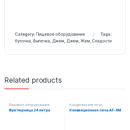
Category:
Пищевое оборудование
Tags:
булочка
,
Выпечка
,
Джем
,
Джем
,
Жем
,
Сладости
Related products
Пищевое оборудование
Кондитерские печи
,
Оборудование на складе
,
Фритюрница 24 литра
Конвекционная печь AF-4M
Пищевое оборудование