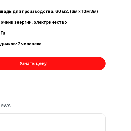
дь для производства: 60 ​​м2. (6м х 10м 3м)
очник энергии: электричество
 Гц
дников: 2 человека
Узнать цену
iews