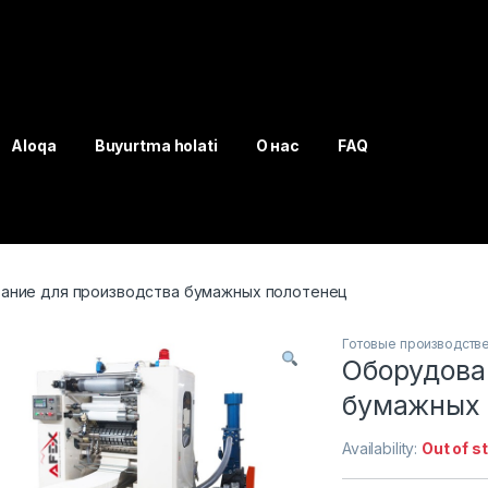
Aloqa
Buyurtma holati
О нас
FAQ
ание для производства бумажных полотенец
Готовые производств
Оборудова
бумажных 
Availability:
Out of s