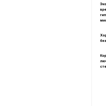
Эко
вр
гип
ми
Хор
бе
Кор
люб
сте