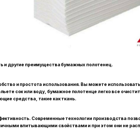
ть и другие преимущества бумажных полотенец.
бство и простота использования. Вы можете использовать 
льете сок или воду, бумажное полотенце легко все очисти
щие средства, такие как ткань.
фективность. Современные технологии производства позв
личными впитывающими свойствами и при этом они не расп