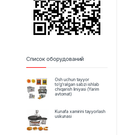
Список оборудований
Osh uchun tayyor
to‘g‘ralgan sabzi ishlab
chiqarish liniyasi (Yarim
avtomat)
Kunafa xamirini tayyorlash
uskunasi