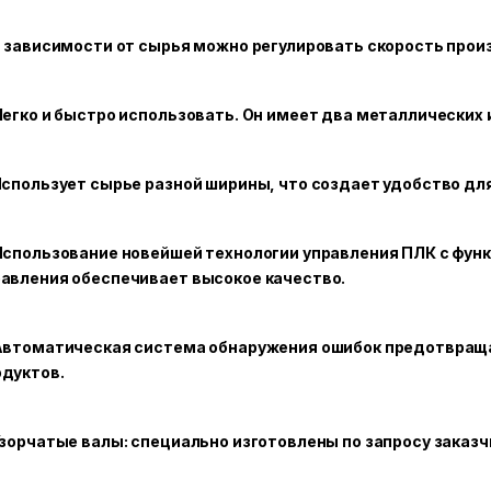
В зависимости от сырья можно регулировать скорость про
Легко и быстро использовать. Он имеет два металлических
Использует сырье разной ширины, что создает удобство для
Использование новейшей технологии управления ПЛК с фун
авления обеспечивает высокое качество.
 Автоматическая система обнаружения ошибок предотвращ
одуктов.
Узорчатые валы: специально изготовлены по запросу заказч