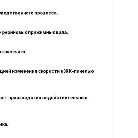
изводственного процесса.
 и резиновых прижимных вала.
 заказчика.
кцией изменения скорости и ЖК-панелью
ает производство недействительных
ика.