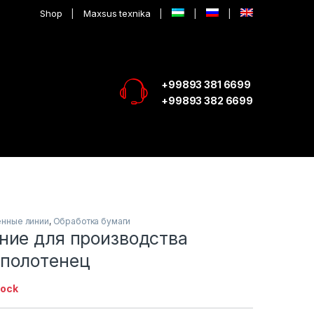
Shop
Maxsus texnika
+99893 381 6699
+99893 382 6699
енные линии
,
Обработка бумаги
ние для производства
полотенец
tock