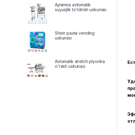
Aylanma avtomatik
suyuqlik to'ldirish uskunasi
Shirin paxta vending
uskunasi
Avtomatik stretch plyonka
Ес
o'rash uskunasi
Удо
про
мою
Эф
от