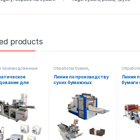
ted products
е производственные
Обработка бумаги
,
Обработк
Обработка бумаги
Упаковочное оборудование
атическое
Линия по производству
Линия п
дование для
сухих бумажных
бумаги
водства салфеток
салфеток V-образной
000A
формы