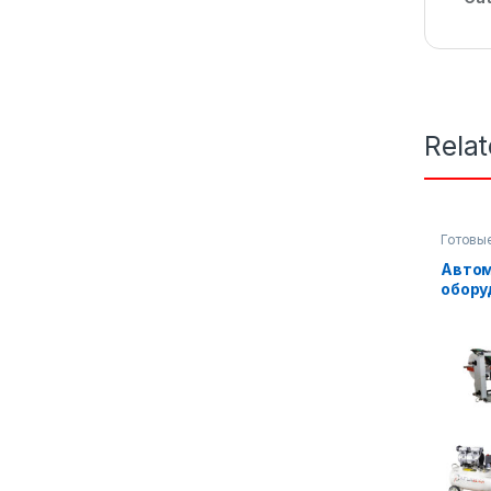
Rela
Готовы
линии
,
Автом
обору
произ
AF-7