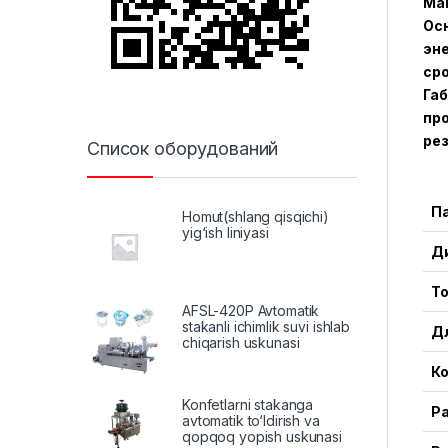
Ма
Осн
эне
сро
Габ
про
ре
Список оборудований
П
Homut(shlang qisqichi)
yig‘ish liniyasi
Д
Т
AFSL-420P Avtomatik
stakanli ichimlik suvi ishlab
Дл
chiqarish uskunasi
Ко
Konfetlarni stakanga
Ра
avtomatik to‘ldirish va
qopqoq yopish uskunasi