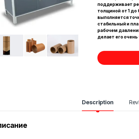
поддерживает рез
толщиной от 1 до 
выполняется точн
стабильный и пла
рабочем давлении
делает его очень
Description
Rev
писание