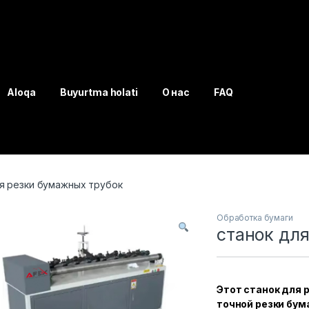
Aloqa
Buyurtma holati
О нас
FAQ
я резки бумажных трубок
Обработка бумаги
станок дл
Этот станок для 
точной резки бум