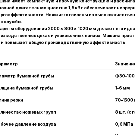
шина имеет компактную и прочную конструкцию и рассчита
овной двигатель мощностью 1,5 кВт обеспечивает непрер
ргоэффективности. Ножи изготовлены из высококачествен
к службы.
ариты оборудования 2000 × 800 × 1020 мм делают его иде
изводственных цехах и упаковочных линиях. Машина прост
з и повышает общую производственную эффективность.
араметр
Значени
иаметр бумажной трубы
Φ30–100
олщина бумажной трубы
1–6 мм
ина резки
70–1500
личество ножевых групп
8 шт. (с
бочее давление воздуха
0,6 МПа