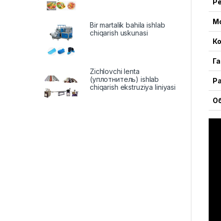
Р
М
Bir martalik bahila ishlab
chiqarish uskunasi
К
Г
Zichlovchi lenta
(уплотнитель) ishlab
Р
chiqarish ekstruziya liniyasi
О