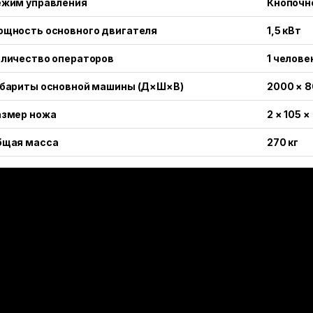
ежим управления
Кнопочн
ощность основного двигателя
1,5 кВт
оличество операторов
1 челове
абариты основной машины (Д×Ш×В)
2000 × 8
азмер ножа
2 × 105 ×
бщая масса
270 кг