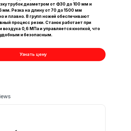
ку трубок диаметром от Φ30 до 100 мм и
6 мм. Резка на длину от 70 до 1500 мм
о и плавно. 8 групп ножей обеспечивают
вный процесс резки. Станок работает при
 воздуха 0,6 МПа и управляется кнопкой, что
 удобным и безопасным.
Узнать цену
iews