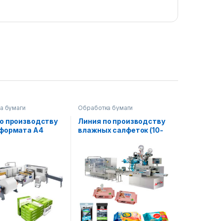
а бумаги
Обработка бумаги
о производству
Линия по производству
 формата А4
влажных салфеток (10-
120 шт.)