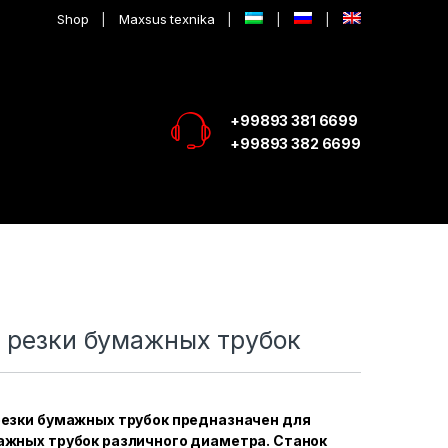
Shop
Maxsus texnika
+99893 381 6699
+99893 382 6699
я резки бумажных трубок
резки бумажных трубок предназначен для
ажных трубок различного диаметра. Станок