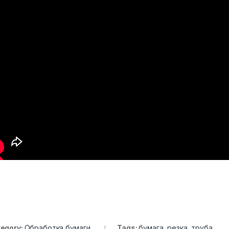
egory:
Обработка бумаги
Tags:
бумага
,
резка
,
труба